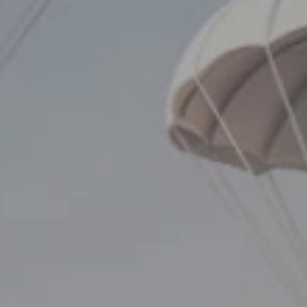
ชีวาทัยโซไซตี้
ชีวาทัย เรสซิเดนซ์ อโศก
ชีวา ฮาร์ท สุขุมวิท 36
ข้อมูลพื้นฐาน
ข่าว&โปรโมชั่น
ชีวาทัย ฮอลล์มาร์ค ลาดพร้าว - โชคชัย 4
ภาพรวมธุรกิจบริษัท
Home
รับซื้อที่ดิน
ลักษณะการประกอบธุรกิจ
Promotion
ดูข่าวทั้งหมด
ติดต่อเรา
โครงสร้างกลุ่มบริษัท
Activity
ข่าวประชาสัมพันธ์
ความรับผิดชอบต่อสังคม
ประวัติความเป็นมาของบริษัท
Privilege
ข่าวกิจกรรม
วิสัยทัศน์และพันธกิจ
Info
ดูโปรโมชั่นทั้งหมด
โครงสร้างองค์กร
Magazine
บ้าน
คณะกรรมการบริษัท
ทาวน์โฮม
คณะกรรมการตรวจสอบ
คอนโดมิเนียม
คณะกรรมการบริหาร
โฮมออฟฟิศ
คณะกรรมการสรรหาและพิจารณาค่าตอบแทน
คณะผู้บริหาร