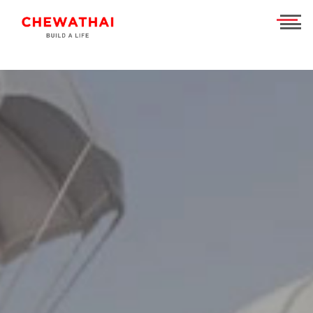
ร่วมงานกับเรา
TH
EN
บ้าน
คอนโดมิเนียม
ชีวาวัลย์ ปิ่นเกล้า-สาทร
ทาวน์โฮม
ชีวารมย์ นครอินทร์
ชีวาทัย ฮอลล์มาร์ค เอกมัย - รามอินทรา
โฮมออฟฟิศ
ชีวารมย์ ราชพฤกษ์ตัดใหม่
ชีวาทัย ปิ่นเกล้า
ชีวาโฮม สุขสวัสดิ์ - ประชาอุทิศ
ที่อยู่อาศัยมือสอง
ชีวาทัย เรสซิเดนซ์ ทองหล่อ
ชีวาโฮม วงแหวน - ลำลูกกา
ชีวา บิซ โฮม เอกชัย-บางบอน
ค้นหาตามโซน
ชีวาทัย ฮอลล์มาร์ค ลาดพร้าว - โชคชัย 4 เฟส 2
ชีวาโฮม กรุงเทพ - ปทุม
นักลงทุนสัมพันธ์
ชีวาทัย เกษตร - นวมินทร์
ชีวาโฮม รังสิต - ปทุม
แบรนด์ชีวาทัย
เดอะ สุรวงศ์
ชีวา ฮาร์ท สุขุมวิท 62/1