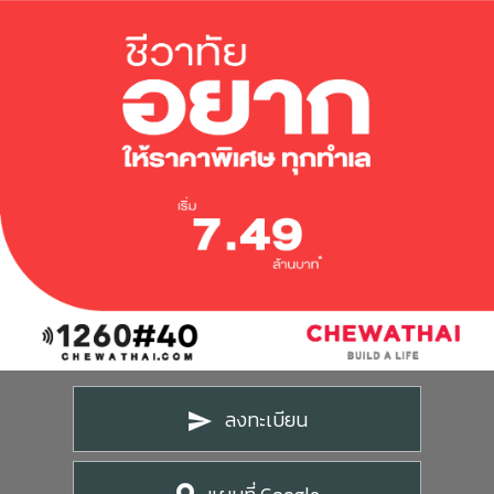
ชีวาทัยโซไซตี้
ชีวาทัย เรสซิเดนซ์ อโศก
ชีวา ฮาร์ท สุขุมวิท 36
ข้อมูลพื้นฐาน
ข่าว&โปรโมชั่น
ชีวาทัย ฮอลล์มาร์ค ลาดพร้าว - โชคชัย 4
ภาพรวมธุรกิจบริษัท
Home
รับซื้อที่ดิน
ลักษณะการประกอบธุรกิจ
Promotion
ดูข่าวทั้งหมด
ติดต่อเรา
โครงสร้างกลุ่มบริษัท
Activity
ข่าวประชาสัมพันธ์
ความรับผิดชอบต่อสังคม
ประวัติความเป็นมาของบริษัท
Privilege
ข่าวกิจกรรม
วิสัยทัศน์และพันธกิจ
Info
ดูโปรโมชั่นทั้งหมด
โครงสร้างองค์กร
Magazine
บ้าน
คณะกรรมการบริษัท
ทาวน์โฮม
คณะกรรมการตรวจสอบ
คอนโดมิเนียม
คณะกรรมการบริหาร
โฮมออฟฟิศ
คณะกรรมการสรรหาและพิจารณาค่าตอบแทน
คณะผู้บริหาร
ลงทะเบียน