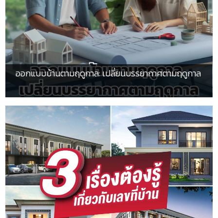
ออกแบบบ้านตามฤดูกาล: เปลี่ยนบรรยากาศตามฤดูกาล