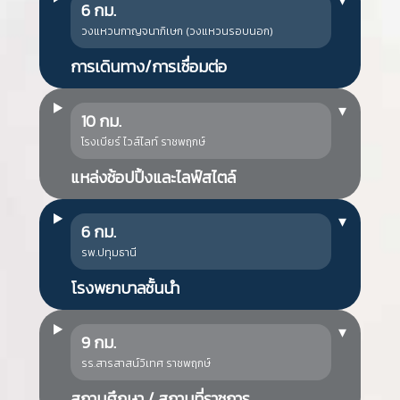
6 กม.
วงแหวนกาญจนาภิเษก (วงแหวนรอบนอก)
การเดินทาง/การเชื่อมต่อ
▾
10 กม.
โรงเบียร์ ไวส์ไลท์ ราชพฤกษ์
แหล่งช้อปปิ้งและไลฟ์สไตล์
▾
6 กม.
รพ.ปทุมธานี
โรงพยาบาลชั้นนำ
▾
9 กม.
รร.สารสาสน์วิเทศ ราชพฤกษ์
สถานศึกษา / สถานที่ราชการ