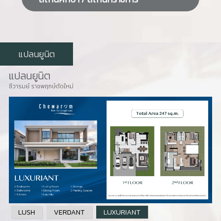
แปลนยูนิต
แปลนยูนิต
ชีวารมย์ ราชพฤกษ์ตัดใหม่
LUSH
VERDANT
LUXURIANT