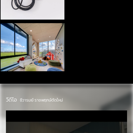
วีดีโอ
ชีวารมย์ ราชพฤกษ์ตัดใหม่