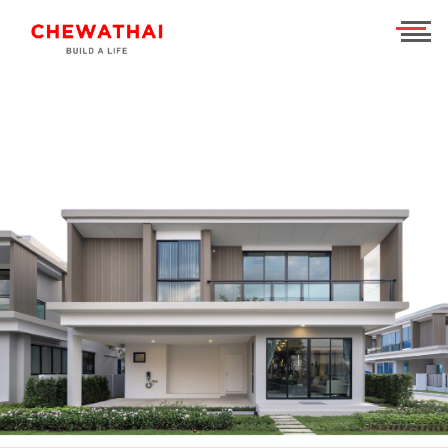
ร่วมงานกับเรา
TH
EN
บ้าน
คอนโดมิเนียม
ชีวาวัลย์ ปิ่นเกล้า-สาทร
ทาวน์โฮม
ชีวารมย์ นครอินทร์
ชีวาทัย ฮอลล์มาร์ค เอกมัย - รามอินทรา
โฮมออฟฟิศ
ชีวารมย์ ราชพฤกษ์ตัดใหม่
ชีวาทัย ปิ่นเกล้า
ชีวาโฮม สุขสวัสดิ์ - ประชาอุทิศ
ที่อยู่อาศัยมือสอง
ชีวาทัย เรสซิเดนซ์ ทองหล่อ
ชีวาโฮม วงแหวน - ลำลูกกา
ชีวา บิซ โฮม เอกชัย-บางบอน
ค้นหาตามโซน
ชีวาทัย ฮอลล์มาร์ค ลาดพร้าว - โชคชัย 4 เฟส 2
ชีวาโฮม กรุงเทพ - ปทุม
นักลงทุนสัมพันธ์
ชีวาทัย เกษตร - นวมินทร์
ชีวาโฮม รังสิต - ปทุม
แบรนด์ชีวาทัย
เดอะ สุรวงศ์
ชีวา ฮาร์ท สุขุมวิท 62/1