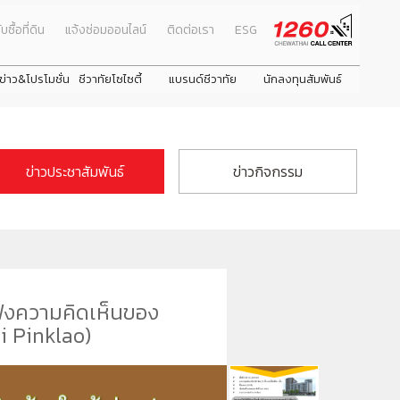
ับซื้อที่ดิน
แจ้งซ่อมออนไลน์
ติดต่อเรา
ESG
ข่าว&โปรโมชั่น
ชีวาทัยโซไซตี้
แบรนด์ชีวาทัย
นักลงทุนสัมพันธ์
ธ์
Promotion
ภาพรวมธุรกิจบริษัท
โปรโมชั่น
คณะผู้บริหาร
Activity
ลักษณะการประกอบธุรกิจ
ข่าวประชาสัมพันธ์
ข่าวกิจกรรม
รางวัลและใบรับรองคุณภาพ
ดูโปรโมชั่นทั้งหมด
งหมด
Privilege
โครงสร้างกลุ่มบริษัท
บ้าน
next
next
Info
ประวัติความเป็นมาของบริษัท
่าตอบแทน
ทาวน์โฮม
Magazine
วิสัยทัศน์และพันธกิจ
คอนโดมิเนียม
โครงสร้างองค์กร
วามยั่งยืน
โฮมออฟฟิศ
ชีวาโฮม รังสิต - ปทุม
ชีวาทัย ฮอลล์มาร์ค ลาดพร้าว - โชคชัย 4 เฟส 2
ชีวาทัย เกษตร - 
ชีวา ฮาร์ท สุขุมวิ
คณะกรรมการบริษัท
บฟังความคิดเห็นของ
คณะกรรมการตรวจสอบ
i Pinklao)
คณะกรรมการบริหาร
คณะกรรมการสรรหาและพิจารณาค่าตอบแทน