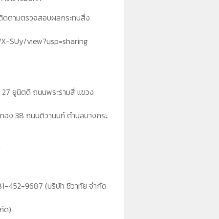
รติดตามตรวจสอบผลกระทบสิ่ง
eWX-SUy/view?usp=sharing
้น 27 ยูนิตดี ถนนพระรามสี่ แขวง
นดินทอง 38 ถนนติวานนท์ ตำบลบางกระ
m
-452-9687 (บริษัท ชีวาทัย จำกัด
กัด)