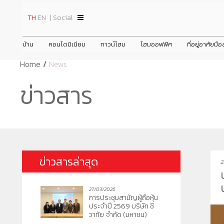
TH
EN
| Social
บ้าน
คอนโดมิเนียม
ทาวน์โฮม
โฮมออฟฟิศ
ที่อยู่อาศัยมื
Home
/
News
ินทร์
ชีวาทัย ปิ่นเกล้า
ชีวาโฮม วงแหวน - ลำลูกกา
ข่าวสาร
ข่าวสาร
ข้อมูลพื้นฐาน
Home
ประวัติความเป็
ชพฤกษ์ตัดใหม่
ชีวาทัย เรสซิเดนซ์ ทองหล่อ
ชีวาโฮม กรุงเทพ - ปทุม
ภาพรวมธุรกิจบริษัท
Promotion
วิสัยทัศน์และพัน
ดูข่าวทั้งหมด
ชีวาทัย ฮอลล์มาร์ค ลาดพร้าว - โชคชัย 4 เฟส 2
ชีวาโฮม รังสิต - ปทุม
ลักษณะการประกอบธุรกิจ
Activity
โครงสร้างองค์
ข่าวประชาสัม
prev
prev
ชีวาทัย เกษตร - นวมินทร์
ชีวา ฮาร์ท สุขุมวิท 62/1
โครงสร้างกลุ่มบริษัท
Privilege
คณะกรรมการบร
ข่าวกิจกรรม
เดอะ สุรวงศ์
ชีวา ฮาร์ท สุขุมวิท 36
Info
ชีวาทัย เรสซิเดนซ์ อโศก
ข่าวสารล่าสุด
2
ชีวาวัลย์ ปิ่นเกล้า-สาทร
ชีวาทัย ฮอลล์มาร์ค เอกมัย - รามอินทรา
ชีวาโฮม สุขสวัสดิ์ - ประชาอุทิศ
ชีวา บิซ โฮม เอกชัย-บางบอน
ชีว
ชีวา
ชีว
ชีวาทัย ฮอลล์มาร์ค ลาดพร้าว - โชคชัย 4
22/06/2026
ชีวาทัย เดินหน้าส่งมอบคุณค่าที่มากก
27/03/2026
ว่าการอยู่อาศัย
การประชุมสามัญผู้ถือหุ้น
ประจำปี 2569 บริษัท ชี
วาทัย จำกัด (มหาชน)