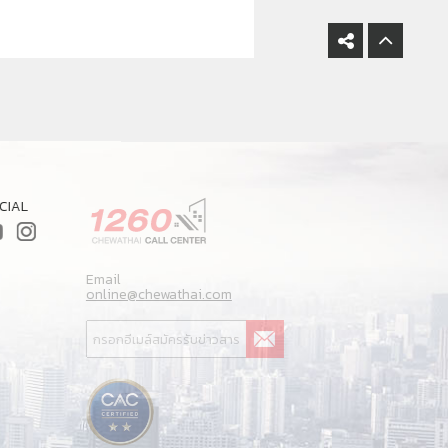
CIAL
Email
G
online@chewathai.com