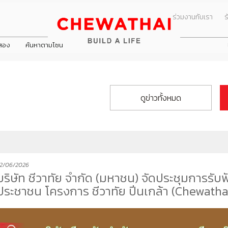
ร่วมงานกับเรา
ร
อสอง
ค้นหาตามโซน
ข่าวประชาสัมพัน
นมาของบริษัท
All
คณะกรรมการชุดย่อย
ข่าวกิจกรรม
ดูข่าวทั้งหมด
ธกิจ
Dining
คณะกรรมการตรวจสอบ
ดูโปรโมชั่นทั้
กร
Health & Beauty
คณะกรรมการบริหาร
พันธ์
บ้าน
ิษัท
Entertainment
คณะกรรมการสรรหาและพิจารณาค
ทาวน์โฮม
Travel
คณะกรรมการบริหารความเสี่ยง
คอนโดมิเนียม
Lifestyle
คณะกรรมการกำกับดูแลกิจการและค
2/06/2026
ารมย์ นครอินทร์
ทัย ปิ่นเกล้า
าโฮม วงแหวน - ลำลูกกา
ชีวารมย์ ราชพฤกษ์ตัดใหม่
ชีวาทัย เรสซิเดนซ์ ทองหล่อ
ชีวาโฮม กรุงเทพ - ปทุม
โฮมออฟฟิศ
บริษัท ชีวาทัย จำกัด (มหาชน) จัดประชุมการรั
Shopping
ประชาชน โครงการ ชีวาทัย ปิ่นเกล้า (Chewatha