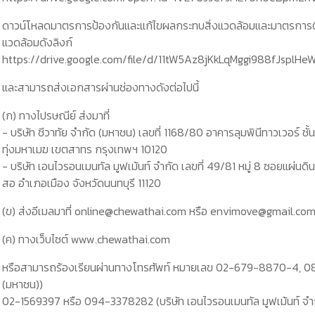
ดาวน์โหลดมาตรการป้องกันและแก้ไขผลกระทบสิ่งแวดล้อมและมาตรกา
แวดล้อมดังลิงก์
https://drive.google.com/file/d/11tW5Az8jKkLqMggi988fJsplH
และสามารถส่งเอกสารผ่านช่องทางดังต่อไปนี้
(ก) ทางไปรษณีย์ ส่งมาที่
- บริษัท ชีวาทัย จำกัด (มหาชน) เลขที่ 1168/80 อาคารลุมพินีทาวเวอร์ ชั
ทุ่งมหาเมฆ เขตสาทร กรุงเทพฯ 10120
- บริษัท เอนไวรอนเมนทัล มูฟเม้นท์ จำกัด เลขที่ 49/81 หมู่ 8 ซอยแผ่
สอ อำเภอเมือง จังหวัดนนทบุรี 11120
(ข) ส่งอีเมลมาที่ online@chewathai.com หรือ envimove@gmail.co
(ค) ทางเว็บไซต์ www.chewathai.com
หรือสามารถร้องเรียนผ่านทางโทรศัพท์ หมายเลข 02-679-8870-4, 081
(มหาชน))
02-1569397 หรือ 094-3378282 (บริษัท เอนไวรอนเมนทัล มูฟเม้นท์ จำ