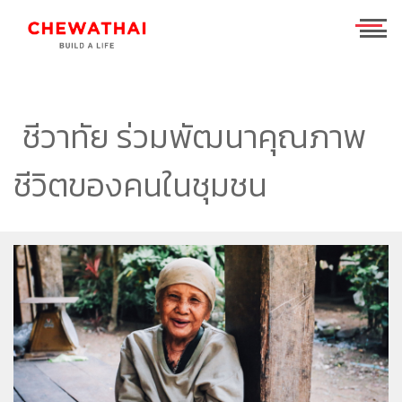
ร่วมงานกับเรา
TH
EN
ชีวาทัย ร่วมพัฒนาคุณภาพ
ชีวิตของคนในชุมชน
บ้าน
คอนโดมิเนียม
ชีวาวัลย์ ปิ่นเกล้า-สาทร
ทาวน์โฮม
ชีวารมย์ นครอินทร์
ชีวาทัย ฮอลล์มาร์ค เอกมัย - รามอินทรา
โฮมออฟฟิศ
ชีวารมย์ ราชพฤกษ์ตัดใหม่
ชีวาทัย ปิ่นเกล้า
ชีวาโฮม สุขสวัสดิ์ - ประชาอุทิศ
ที่อยู่อาศัยมือสอง
ชีวาทัย เรสซิเดนซ์ ทองหล่อ
ชีวาโฮม วงแหวน - ลำลูกกา
ชีวา บิซ โฮม เอกชัย-บางบอน
ค้นหาตามโซน
ชีวาทัย ฮอลล์มาร์ค ลาดพร้าว - โชคชัย 4 เฟส 2
ชีวาโฮม กรุงเทพ - ปทุม
นักลงทุนสัมพันธ์
ชีวาทัย เกษตร - นวมินทร์
ชีวาโฮม รังสิต - ปทุม
แบรนด์ชีวาทัย
เดอะ สุรวงศ์
ชีวา ฮาร์ท สุขุมวิท 62/1