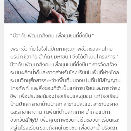
ชีวาทัยโซไซตี้
ชีวาทัย เรสซิเดนซ์ อโศก
ชีวา ฮาร์ท สุขุมวิท 36
ข้อมูลพื้นฐาน
ข่าว&โปรโมชั่น
ชีวาทัย ฮอลล์มาร์ค ลาดพร้าว - โชคชัย 4
ภาพรวมธุรกิจบริษัท
Home
รับซื้อที่ดิน
ลักษณะการประกอบธุรกิจ
Promotion
ดูข่าวทั้งหมด
ติดต่อเรา
โครงสร้างกลุ่มบริษัท
Activity
ข่าวประชาสัมพันธ์
" ชีวาทัย พัฒนาสังคม เพื่อชุมชนที่ยั่งยืน "
ความรับผิดชอบต่อสังคม
ประวัติความเป็นมาของบริษัท
Privilege
ข่าวกิจกรรม
วิสัยทัศน์และพันธกิจ
Info
ดูโปรโมชั่นทั้งหมด
เพราะชีวาทัย ใส่ใจในปัญหาคุณภาพชีวิตของคนไทย
บริษัท ชีวาทัย จำกัด ( มหาชน ) จึงได้ดำเนินโครงการ "
โครงสร้างองค์กร
Magazine
บ้าน
ชีวาทัย พัฒนาสังคม เพื่อชุมชนที่ยั่งยืน " การจัดสร้าง
คณะกรรมการบริษัท
ทาวน์โฮม
ระบบผลิตน้ำดื่มสะอาดสำหรับโรงเรียนในพื้นที่ห่างไกล
คณะกรรมการตรวจสอบ
คอนโดมิเนียม
ระบบวิทยุสื่อสารระหว่างพื้นที่บนดอย ในที่ไม่มีสัญญาน
คณะกรรมการบริหาร
โฮมออฟฟิศ
โทรศัพท์ และสิ่งของที่จำเป็นแก่การเรียนและการดำรง
คณะกรรมการสรรหาและพิจารณาค่าตอบแทน
ชีพ เพื่อประโยชน์ของโรงเรียนและชุมชน แก่โรงเรียน
คณะผู้บริหาร
บ้านป่าเลา สาขาบ้านป่าเลา สาขาแม่สะแงะ สาขาปงผาง
และสาขาผาด่าน ในพื้นที่ตำบลทากาศ อำเภอแม่ทา
จังหวัด
ลำพูน
เพื่อคุณภาพชีวิตที่ดีขึ้นของนักเรียนและ
ครูในโรงเรียน รวมถึงคนในชุมชน เพื่อตอกย้ำปรัชญา