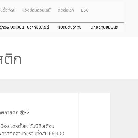
ับซื้อที่ดิน
แจ้งซ่อมออนไลน์
ติดต่อเรา
ESG
ข่าว&โปรโมชั่น
ชีวาทัยโซไซตี้
แบรนด์ชีวาทัย
นักลงทุนสัมพันธ์
ธ์
Promotion
ภาพรวมธุรกิจบริษัท
next
next
ชีวาโฮม รังสิต - ปทุม
ชีวาทัย ฮอลล์มาร์ค ลาดพร้าว - โชคชัย 4 เฟส 2
ชีวาทัย เกษตร - 
ชีวา ฮาร์ท สุขุมวิ
สติก
คณะผู้บริหาร
Activity
ลักษณะการประกอบธุรกิจ
รางวัลและใบรับรองคุณภาพ
งหมด
Privilege
โครงสร้างกลุ่มบริษัท
Info
ประวัติความเป็นมาของบริษัท
่าตอบแทน
Magazine
วิสัยทัศน์และพันธกิจ
โครงสร้างองค์กร
วามยั่งยืน
คณะกรรมการบริษัท
ขวดพลาสติก
🌍💚
คณะกรรมการตรวจสอบ
คณะกรรมการบริหาร
นื่อง โดยตั้งแต่ต้นปีถึงเดือน
คณะกรรมการสรรหาและพิจารณาค่าตอบแทน
ดพลาสติกจำนวนรวมทั้งสิ้น 66,900