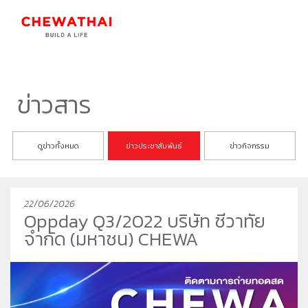
ร่วมงานกับเรา
TH
EN
ข่าวสาร
บ้าน
ดูข่าวทั้งหมด
ข่าวประชาสัมพันธ์
ข่าวกิจกรรม
คอนโดมิเนียม
ชีวาวัลย์ ปิ่นเกล้า-สาทร
ทาวน์โฮม
ชีวารมย์ นครอินทร์
ชีวาทัย ฮอลล์มาร์ค เอกมัย - รามอินทรา
22/06/2026
โฮมออฟฟิศ
ชีวารมย์ ราชพฤกษ์ตัดใหม่
ชีวาทัย ปิ่นเกล้า
ชีวาโฮม สุขสวัสดิ์ - ประชาอุทิศ
Oppday Q3/2022 บริษัท ชีวาทัย
ที่อยู่อาศัยมือสอง
ชีวาทัย เรสซิเดนซ์ ทองหล่อ
ชีวาโฮม วงแหวน - ลำลูกกา
ชีวา บิซ โฮม เอกชัย-บางบอน
จำกัด (มหาชน) CHEWA
ค้นหาตามโซน
ชีวาทัย ฮอลล์มาร์ค ลาดพร้าว - โชคชัย 4 เฟส 2
ชีวาโฮม กรุงเทพ - ปทุม
นักลงทุนสัมพันธ์
ชีวาทัย เกษตร - นวมินทร์
ชีวาโฮม รังสิต - ปทุม
แบรนด์ชีวาทัย
เดอะ สุรวงศ์
ชีวา ฮาร์ท สุขุมวิท 62/1