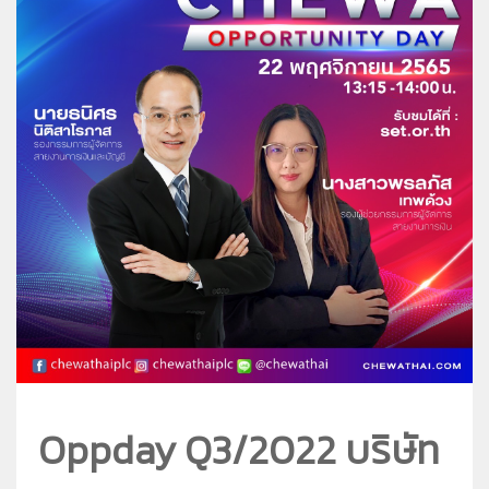
ชีวาทัยโซไซตี้
ชีวาทัย เรสซิเดนซ์ อโศก
ชีวา ฮาร์ท สุขุมวิท 36
ข้อมูลพื้นฐาน
ข่าว&โปรโมชั่น
ชีวาทัย ฮอลล์มาร์ค ลาดพร้าว - โชคชัย 4
ภาพรวมธุรกิจบริษัท
Home
รับซื้อที่ดิน
ลักษณะการประกอบธุรกิจ
Promotion
ดูข่าวทั้งหมด
ติดต่อเรา
โครงสร้างกลุ่มบริษัท
Activity
ข่าวประชาสัมพันธ์
ความรับผิดชอบต่อสังคม
ประวัติความเป็นมาของบริษัท
Privilege
ข่าวกิจกรรม
วิสัยทัศน์และพันธกิจ
Info
ดูโปรโมชั่นทั้งหมด
โครงสร้างองค์กร
Magazine
บ้าน
คณะกรรมการบริษัท
ทาวน์โฮม
คณะกรรมการตรวจสอบ
คอนโดมิเนียม
คณะกรรมการบริหาร
โฮมออฟฟิศ
คณะกรรมการสรรหาและพิจารณาค่าตอบแทน
คณะผู้บริหาร
Oppday Q3/2022 บริษัท