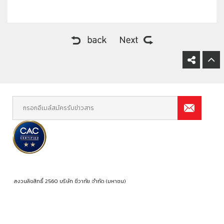
สงวนลิขสิทธิ์ 2560 บริษัท ชีวาทัย จำกัด (มหาชน)