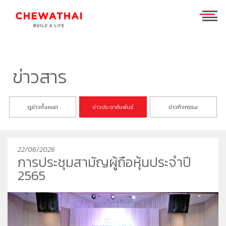
ร่วมงานกับเรา
TH
EN
ข่าวสาร
บ้าน
ดูข่าวทั้งหมด
ข่าวประชาสัมพันธ์
ข่าวกิจกรรม
คอนโดมิเนียม
ชีวาวัลย์ ปิ่นเกล้า-สาทร
ทาวน์โฮม
ชีวารมย์ นครอินทร์
ชีวาทัย ฮอลล์มาร์ค เอกมัย - รามอินทรา
22/06/2026
โฮมออฟฟิศ
ชีวารมย์ ราชพฤกษ์ตัดใหม่
ชีวาทัย ปิ่นเกล้า
ชีวาโฮม สุขสวัสดิ์ - ประชาอุทิศ
การประชุมสามัญผู้ถือหุ้นประจำปี
ที่อยู่อาศัยมือสอง
ชีวาทัย เรสซิเดนซ์ ทองหล่อ
ชีวาโฮม วงแหวน - ลำลูกกา
ชีวา บิซ โฮม เอกชัย-บางบอน
2565
ค้นหาตามโซน
ชีวาทัย ฮอลล์มาร์ค ลาดพร้าว - โชคชัย 4 เฟส 2
ชีวาโฮม กรุงเทพ - ปทุม
นักลงทุนสัมพันธ์
ชีวาทัย เกษตร - นวมินทร์
ชีวาโฮม รังสิต - ปทุม
แบรนด์ชีวาทัย
เดอะ สุรวงศ์
ชีวา ฮาร์ท สุขุมวิท 62/1