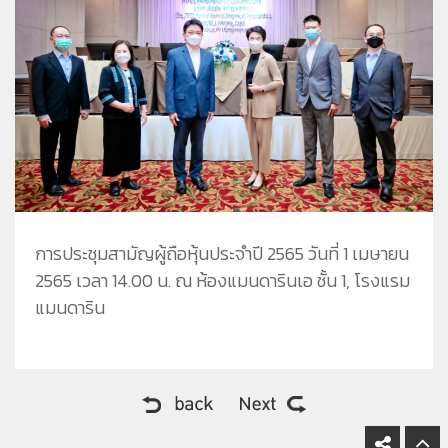
ชีวาทัยโซไซตี้
ชีวาทัย เรสซิเดนซ์ อโศก
ชีวา ฮาร์ท สุขุมวิท 36
ข้อมูลพื้นฐาน
ข่าว&โปรโมชั่น
ชีวาทัย ฮอลล์มาร์ค ลาดพร้าว - โชคชัย 4
ภาพรวมธุรกิจบริษัท
Home
รับซื้อที่ดิน
ลักษณะการประกอบธุรกิจ
Promotion
ดูข่าวทั้งหมด
ติดต่อเรา
โครงสร้างกลุ่มบริษัท
Activity
ข่าวประชาสัมพันธ์
ความรับผิดชอบต่อสังคม
ประวัติความเป็นมาของบริษัท
Privilege
ข่าวกิจกรรม
วิสัยทัศน์และพันธกิจ
Info
ดูโปรโมชั่นทั้งหมด
โครงสร้างองค์กร
Magazine
บ้าน
คณะกรรมการบริษัท
ทาวน์โฮม
การประชุมสามัญผู้ถือหุ้นประจำปี
2565
วันที่
1
เมษายน
คณะกรรมการตรวจสอบ
คอนโดมิเนียม
2565
เวลา
14.00
น.
ณ ห้องแมนดารินเอ ชั้น
1,
โรงแรม
คณะกรรมการบริหาร
โฮมออฟฟิศ
แมนดาริน
คณะกรรมการสรรหาและพิจารณาค่าตอบแทน
คณะผู้บริหาร