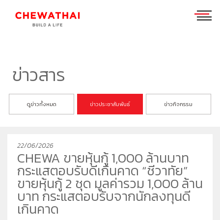
ร่วมงานกับเรา
TH
EN
ข่าวสาร
บ้าน
ดูข่าวทั้งหมด
ข่าวประชาสัมพันธ์
ข่าวกิจกรรม
คอนโดมิเนียม
ชีวาวัลย์ ปิ่นเกล้า-สาทร
ทาวน์โฮม
ชีวารมย์ นครอินทร์
ชีวาทัย ฮอลล์มาร์ค เอกมัย - รามอินทรา
22/06/2026
โฮมออฟฟิศ
ชีวารมย์ ราชพฤกษ์ตัดใหม่
ชีวาทัย ปิ่นเกล้า
ชีวาโฮม สุขสวัสดิ์ - ประชาอุทิศ
CHEWA ขายหุ้นกู้ 1,000 ล้านบาท
ที่อยู่อาศัยมือสอง
ชีวาทัย เรสซิเดนซ์ ทองหล่อ
ชีวาโฮม วงแหวน - ลำลูกกา
ชีวา บิซ โฮม เอกชัย-บางบอน
กระแสตอบรับดีเกินคาด “ชีวาทัย”
ค้นหาตามโซน
ชีวาทัย ฮอลล์มาร์ค ลาดพร้าว - โชคชัย 4 เฟส 2
ชีวาโฮม กรุงเทพ - ปทุม
ขายหุ้นกู้ 2 ชุด มูลค่ารวม 1,000 ล้าน
บาท กระแสตอบรับจากนักลงทุนดี
นักลงทุนสัมพันธ์
ชีวาทัย เกษตร - นวมินทร์
ชีวาโฮม รังสิต - ปทุม
เกินคาด
แบรนด์ชีวาทัย
เดอะ สุรวงศ์
ชีวา ฮาร์ท สุขุมวิท 62/1