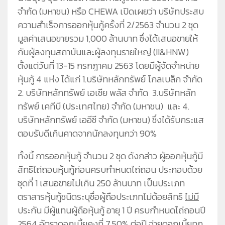
จำกัด (มหาชน) หรือ CHEWA เปิดเผยว่า บริษัทประสบ
ความสำเร็จการออกหุ้นกู้ครั้งที่ 2/2563 จำนวน 2 ชุด
มูลค่าเสนอขายรวม 1,000 ล้านบาท ซึ่งได้เสนอขายให้
กับผู้ลงทุนสถาบันและผู้ลงทุนรายใหญ่ (II&HNW)
ตั้งแต่วันที่ 13-15 กรกฎาคม 2563 โดยมีผู้จัดจำหน่าย
หุ้นกู้ 4 แห่ง ได้แก่ 1.บริษัทหลักทรัพย์ โกลเบล็ก จำกัด
2. บริษัทหลักทรัพย์ เอเซีย พลัส จำกัด 3.บริษัทหลัก
ทรัพย์ เคทีบี (ประเทศไทย) จำกัด (มหาชน) และ 4.
บริษัทหลักทรัพย์ เออีซี จำกัด (มหาชน) ซึ่งได้รับกระแส
ตอบรับดีเกินคาดจากนักลงทุนกว่า 90%
ทั้งนี้ การออกหุ้นกู้ จำนวน 2 ชุด ดังกล่าว ผู้ออกหุ้นกู้มี
สิทธิไถ่ถอนหุ้นกู้ก่อนครบกำหนดไถ่ถอน ประกอบด้วย
ชุดที่ 1 เสนอขายไม่เกิน 250 ล้านบาท เป็นประเภท
ตราสารหุ้นกู้ชนิดระบุชื่อผู้ถือประเภทไม่ด้อยสิทธิ
ไม่มี
ประกัน มีผู้แทนผู้ถือหุ้นกู้ อายุ 1 ปี ครบกำหนดไถ่ถอนปี
2564 อัตราดอกเบี้ยคงที่ 7.50% ต่อปี จ่ายดอกเบี้ยทุก