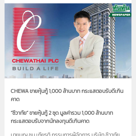
ชีวาทัยโซไซตี้
ชีวาทัย เรสซิเดนซ์ อโศก
ชีวา ฮาร์ท สุขุมวิท 36
ข้อมูลพื้นฐาน
ข่าว&โปรโมชั่น
ชีวาทัย ฮอลล์มาร์ค ลาดพร้าว - โชคชัย 4
ภาพรวมธุรกิจบริษัท
Home
รับซื้อที่ดิน
ลักษณะการประกอบธุรกิจ
Promotion
ดูข่าวทั้งหมด
ติดต่อเรา
โครงสร้างกลุ่มบริษัท
Activity
ข่าวประชาสัมพันธ์
ความรับผิดชอบต่อสังคม
ประวัติความเป็นมาของบริษัท
Privilege
ข่าวกิจกรรม
วิสัยทัศน์และพันธกิจ
Info
ดูโปรโมชั่นทั้งหมด
โครงสร้างองค์กร
Magazine
บ้าน
คณะกรรมการบริษัท
ทาวน์โฮม
คณะกรรมการตรวจสอบ
คอนโดมิเนียม
คณะกรรมการบริหาร
โฮมออฟฟิศ
CHEWA ขายหุ้นกู้ 1,000 ล้านบาท กระแสตอบรับดีเกิน
คณะกรรมการสรรหาและพิจารณาค่าตอบแทน
คาด
คณะผู้บริหาร
“ชีวาทัย” ขายหุ้นกู้ 2 ชุด มูลค่ารวม 1,000 ล้านบาท
กระแสตอบรับจากนักลงทุนดีเกินคาด
นายบุญ ชุน เกียรติ กรรมการผู้จัดการ บริษัท ชีวาทัย