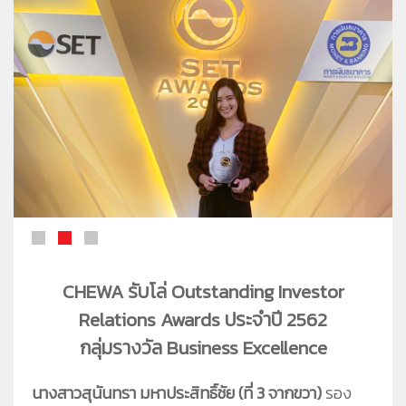
ชีวาทัยโซไซตี้
ชีวาทัย เรสซิเดนซ์ อโศก
ชีวา ฮาร์ท สุขุมวิท 36
ข้อมูลพื้นฐาน
ข่าว&โปรโมชั่น
ชีวาทัย ฮอลล์มาร์ค ลาดพร้าว - โชคชัย 4
ภาพรวมธุรกิจบริษัท
Home
รับซื้อที่ดิน
ลักษณะการประกอบธุรกิจ
Promotion
ดูข่าวทั้งหมด
ติดต่อเรา
โครงสร้างกลุ่มบริษัท
Activity
ข่าวประชาสัมพันธ์
ความรับผิดชอบต่อสังคม
ประวัติความเป็นมาของบริษัท
Privilege
ข่าวกิจกรรม
วิสัยทัศน์และพันธกิจ
Info
ดูโปรโมชั่นทั้งหมด
โครงสร้างองค์กร
Magazine
บ้าน
คณะกรรมการบริษัท
ทาวน์โฮม
คณะกรรมการตรวจสอบ
คอนโดมิเนียม
คณะกรรมการบริหาร
โฮมออฟฟิศ
คณะกรรมการสรรหาและพิจารณาค่าตอบแทน
CHEWA รับโล่ Outstanding Investor
คณะผู้บริหาร
Relations Awards ประจำปี 2562
กลุ่มรางวัล Business Excellence
นางสาวสุนันทรา มหาประสิทธิ์ชัย (ที่ 3 จากขวา)
รอง