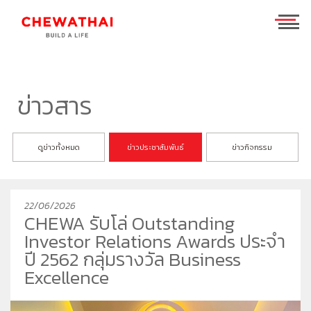
ร่วมงานกับเรา
TH
EN
ข่าวสาร
บ้าน
ดูข่าวทั้งหมด
ข่าวประชาสัมพันธ์
ข่าวกิจกรรม
คอนโดมิเนียม
ชีวาวัลย์ ปิ่นเกล้า-สาทร
ทาวน์โฮม
ชีวารมย์ นครอินทร์
ชีวาทัย ฮอลล์มาร์ค เอกมัย - รามอินทรา
22/06/2026
โฮมออฟฟิศ
ชีวารมย์ ราชพฤกษ์ตัดใหม่
ชีวาทัย ปิ่นเกล้า
ชีวาโฮม สุขสวัสดิ์ - ประชาอุทิศ
CHEWA รับโล่ Outstanding
ที่อยู่อาศัยมือสอง
ชีวาทัย เรสซิเดนซ์ ทองหล่อ
ชีวาโฮม วงแหวน - ลำลูกกา
ชีวา บิซ โฮม เอกชัย-บางบอน
Investor Relations Awards ประจำ
ค้นหาตามโซน
ชีวาทัย ฮอลล์มาร์ค ลาดพร้าว - โชคชัย 4 เฟส 2
ชีวาโฮม กรุงเทพ - ปทุม
ปี 2562 กลุ่มรางวัล Business
Excellence
นักลงทุนสัมพันธ์
ชีวาทัย เกษตร - นวมินทร์
ชีวาโฮม รังสิต - ปทุม
แบรนด์ชีวาทัย
เดอะ สุรวงศ์
ชีวา ฮาร์ท สุขุมวิท 62/1