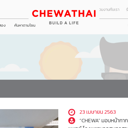
ร่วมงานกับเรา
ร
อสอง
ค้นหาตามโซน
ข่าวประชาสัมพัน
ารมย์ นครอินทร์
ทัย ปิ่นเกล้า
าโฮม วงแหวน - ลำลูกกา
ชีวารมย์ ราชพฤกษ์ตัดใหม่
ชีวาทัย เรสซิเดนซ์ ทองหล่อ
ชีวาโฮม กรุงเทพ - ปทุม
็นมาของบริษัท
All
คณะกรรมการชุดย่อย
ข่าวกิจกรรม
ันธกิจ
Dining
คณะกรรมการตรวจสอบ
ดูโปรโมชั่นทั้งหมด
ดูโปรโมชั่นทั้
กร
Health & Beauty
คณะกรรมการบริหาร
พันธ์
บ้าน
บ้าน
ิษัท
Entertainment
คณะกรรมการสรรหาและพิจารณาค่
ทาวน์โฮม
ทาวน์โฮม
Travel
คณะกรรมการบริหารความเสี่ยง
คอนโดมิเนียม
คอนโดมิเนียม
Lifestyle
คณะกรรมการกำกับดูแลกิจการและคว
โฮมออฟฟิศ
โฮมออฟฟิศ
Shopping
23 เมษายน 2563
“CHEWA” มอบหน้ากากป้