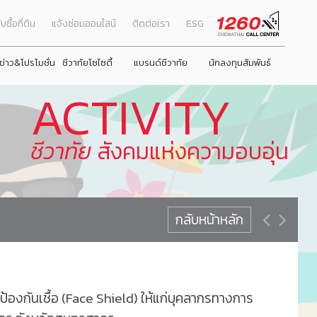
ับซื้อที่ดิน
แจ้งซ่อมออนไลน์
ติดต่อเรา
ESG
ข่าว&โปรโมชั่น
ชีวาทัยโซไซตี้
แบรนด์ชีวาทัย
นักลงทุนสัมพันธ์
ACTIVITY
ธ์
Promotion
ภาพรวมธุรกิจบริษัท
next
next
โปรโมชั่น
ชีวาโฮม รังสิต - ปทุม
ชีวาทัย ฮอลล์มาร์ค ลาดพร้าว - โชคชัย 4 เฟส 2
ชีวาทัย เกษตร - 
ชีวา ฮาร์ท สุขุมวิ
คณะผู้บริหาร
Activity
ลักษณะการประกอบธุรกิจ
รางวัลและใบรับรองคุณภาพ
ชีวาทัย
สังคมแห่งความอบอุ่น
งหมด
Privilege
โครงสร้างกลุ่มบริษัท
Info
ประวัติความเป็นมาของบริษัท
าตอบแทน
Magazine
วิสัยทัศน์และพันธกิจ
โครงสร้างองค์กร
กลับหน้าหลัก
ามยั่งยืน
คณะกรรมการบริษัท
คณะกรรมการตรวจสอบ
คณะกรรมการบริหาร
องกันเชื้อ (Face Shield) ให้แก่บุคลากรทางการ
คณะกรรมการสรรหาและพิจารณาค่าตอบแทน