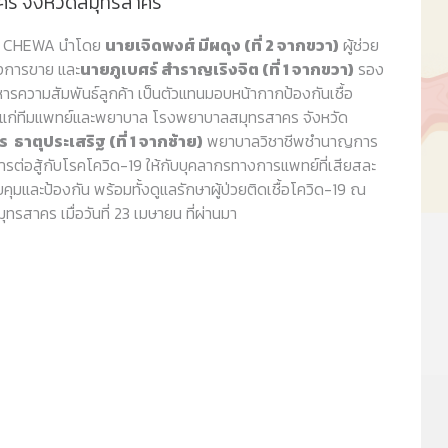
ร จังหวัดสมุทรสาคร
คณะผู้บริหาร
หรือ CHEWA นำโดย
นายเจิดพงศ์ มีผดุง (ที่ 2 จากขวา)
ผู้ช่วย
ังการขาย และ
นายภูเบศร์ สำราญเริงจิต (ที่ 1 จากขวา)
รอง
ิหารความสัมพันธ์ลูกค้า เป็นตัวแทนมอบหน้ากากป้องกันเชื้อ
ให้แก่ทีมแพทย์และพยาบาล โรงพยาบาลสมุทรสาคร จังหวัด
าตุประเสริฐ (ที่ 1 จากซ้าย)
พยาบาลวิชาชีพชำนาญการ
การต่อสู้กับโรคโควิด-19 ให้กับบุคลากรทางการแพทย์ที่เสียสละ
คุมและป้องกัน พร้อมทั้งดูแลรักษาผู้ป่วยติดเชื้อโควิด-19 ณ
สาคร เมื่อวันที่ 23 เมษายน ที่ผ่านมา