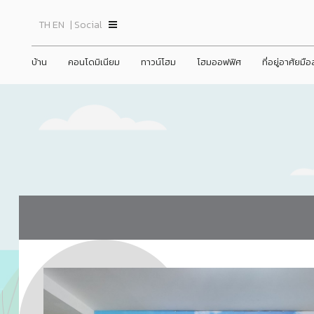
TH
EN
| Social
บ้าน
คอนโดมิเนียม
ทาวน์โฮม
โฮมออฟฟิศ
ที่อยู่อาศัยมื
ินทร์
ชีวาทัย ปิ่นเกล้า
ชีวาโฮม วงแหวน - ลำลูกกา
prev
prev
ข่าวสาร
ชีวาวัลย์ ปิ่นเกล้า-สาทร
ชีวาทัย ฮอลล์มาร์ค เอกมัย - รามอินทรา
ชีวาโฮม สุขสวัสดิ์ - ประชาอุทิศ
ชีวา บิซ โฮม เอกชัย-บางบอน
ชีว
ชีวา
ชีว
ข้อมูลพื้นฐาน
Home
ประวัติความเป
ชพฤกษ์ตัดใหม่
ชีวาทัย เรสซิเดนซ์ ทองหล่อ
ชีวาโฮม กรุงเทพ - ปทุม
ภาพรวมธุรกิจบริษัท
Promotion
วิสัยทัศน์และพ
ดูข่าวทั้งหมด
22/06/2026
ชีวาทัย ฮอลล์มาร์ค ลาดพร้าว - โชคชัย 4 เฟส 2
ชีวาโฮม รังสิต - ปทุม
ลักษณะการประกอบธุรกิจ
Activity
โครงสร้างองค์
ชีวาทัย เดินหน้าส่งมอบคุณค่าที่มากก
ข่าวประชาสัม
ชีวาทัย เกษตร - นวมินทร์
ชีวา ฮาร์ท สุขุมวิท 62/1
ว่าการอยู่อาศัย
โครงสร้างกลุ่มบริษัท
Privilege
คณะกรรมการบร
ข่าวกิจกรรม
เดอะ สุรวงศ์
ชีวา ฮาร์ท สุขุมวิท 36
Info
ชีวาทัย เรสซิเดนซ์ อโศก
ชีวาทัย ฮอลล์มาร์ค ลาดพร้าว - โชคชัย 4