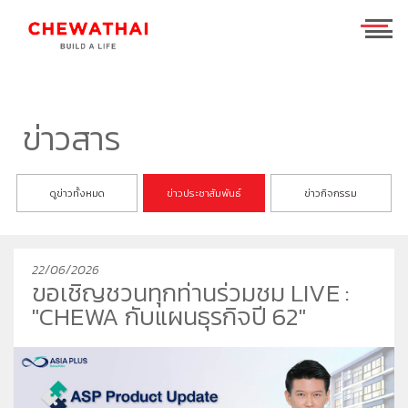
ร่วมงานกับเรา
TH
EN
ข่าวสาร
บ้าน
ดูข่าวทั้งหมด
ข่าวประชาสัมพันธ์
ข่าวกิจกรรม
คอนโดมิเนียม
ชีวาวัลย์ ปิ่นเกล้า-สาทร
ทาวน์โฮม
ชีวารมย์ นครอินทร์
ชีวาทัย ฮอลล์มาร์ค เอกมัย - รามอินทรา
22/06/2026
โฮมออฟฟิศ
ชีวารมย์ ราชพฤกษ์ตัดใหม่
ชีวาทัย ปิ่นเกล้า
ชีวาโฮม สุขสวัสดิ์ - ประชาอุทิศ
ขอเชิญชวนทุกท่านร่วมชม LIVE :
ที่อยู่อาศัยมือสอง
ชีวาทัย เรสซิเดนซ์ ทองหล่อ
ชีวาโฮม วงแหวน - ลำลูกกา
ชีวา บิซ โฮม เอกชัย-บางบอน
"CHEWA กับแผนธุรกิจปี 62"
ค้นหาตามโซน
ชีวาทัย ฮอลล์มาร์ค ลาดพร้าว - โชคชัย 4 เฟส 2
ชีวาโฮม กรุงเทพ - ปทุม
นักลงทุนสัมพันธ์
ชีวาทัย เกษตร - นวมินทร์
ชีวาโฮม รังสิต - ปทุม
แบรนด์ชีวาทัย
เดอะ สุรวงศ์
ชีวา ฮาร์ท สุขุมวิท 62/1