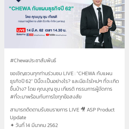
ชีวาทัยโซไซตี้
ชีวาทัย เรสซิเดนซ์ อโศก
ชีวา ฮาร์ท สุขุมวิท 36
ข้อมูลพื้นฐาน
ข่าว&โปรโมชั่น
ชีวาทัย ฮอลล์มาร์ค ลาดพร้าว - โชคชัย 4
ภาพรวมธุรกิจบริษัท
Home
รับซื้อที่ดิน
ลักษณะการประกอบธุรกิจ
Promotion
ดูข่าวทั้งหมด
ติดต่อเรา
โครงสร้างกลุ่มบริษัท
Activity
ข่าวประชาสัมพันธ์
ความรับผิดชอบต่อสังคม
ประวัติความเป็นมาของบริษัท
Privilege
ข่าวกิจกรรม
วิสัยทัศน์และพันธกิจ
Info
ดูโปรโมชั่นทั้งหมด
โครงสร้างองค์กร
Magazine
บ้าน
#Chewaประชาสัมพันธ์
คณะกรรมการบริษัท
ทาวน์โฮม
ขอเชิญชวนทุกท่านร่วมชม LIVE : "CHEWA กับแผน
คณะกรรมการตรวจสอบ
คอนโดมิเนียม
ธุรกิจปี 62" ปีนี้จะเป็นอย่างไร? และมีอะไรใหม่ๆ ที่จะเกิด
คณะกรรมการบริหาร
โฮมออฟฟิศ
ขึ้นบ้าง? โดย คุณบุญ ชุน เกียรติ กรรมการผู้จัดการ
คณะกรรมการสรรหาและพิจารณาค่าตอบแทน
#ที่จะมาพร้อมกับการไขทุกข้อสงสัย
คณะผู้บริหาร
สามารถติดตามรับชมรายการ LIVE 🎥 ASP Product
Update
✦ วันที่ 14 มีนาคม 2562