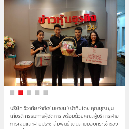
ชีวาทัยโซไซตี้
ชีวาทัย เรสซิเดนซ์ อโศก
ชีวา ฮาร์ท สุขุมวิท 36
ข้อมูลพื้นฐาน
ข่าว&โปรโมชั่น
ชีวาทัย ฮอลล์มาร์ค ลาดพร้าว - โชคชัย 4
ภาพรวมธุรกิจบริษัท
Home
รับซื้อที่ดิน
ลักษณะการประกอบธุรกิจ
Promotion
ดูข่าวทั้งหมด
ติดต่อเรา
โครงสร้างกลุ่มบริษัท
Activity
ข่าวประชาสัมพันธ์
ความรับผิดชอบต่อสังคม
ประวัติความเป็นมาของบริษัท
Privilege
ข่าวกิจกรรม
วิสัยทัศน์และพันธกิจ
Info
ดูโปรโมชั่นทั้งหมด
โครงสร้างองค์กร
Magazine
บ้าน
คณะกรรมการบริษัท
ทาวน์โฮม
คณะกรรมการตรวจสอบ
คอนโดมิเนียม
คณะกรรมการบริหาร
โฮมออฟฟิศ
คณะกรรมการสรรหาและพิจารณาค่าตอบแทน
คณะผู้บริหาร
บริษัท ชีวาทัย จำกัด( มหาชน ) นำทีมโดย คุณบุญ ชุน
เกียรติ กรรมการผู้จัดการ พร้อมด้วยคณะผู้บริหารฝ่าย
การเงินและฝ่ายประชาสัมพันธ์ เดินสายมอบกระเช้าของ