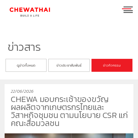
ร่วมงานกับเรา
TH
EN
ข่าวสาร
บ้าน
ดูข่าวทั้งหมด
ข่าวประชาสัมพันธ์
ข่าวกิจกรรม
คอนโดมิเนียม
ชีวาวัลย์ ปิ่นเกล้า-สาทร
ทาวน์โฮม
ชีวารมย์ นครอินทร์
ชีวาทัย ฮอลล์มาร์ค เอกมัย - รามอินทรา
22/06/2026
โฮมออฟฟิศ
ชีวารมย์ ราชพฤกษ์ตัดใหม่
ชีวาทัย ปิ่นเกล้า
ชีวาโฮม สุขสวัสดิ์ - ประชาอุทิศ
CHEWA มอบกระเช้าของขวัญ
ที่อยู่อาศัยมือสอง
ชีวาทัย เรสซิเดนซ์ ทองหล่อ
ชีวาโฮม วงแหวน - ลำลูกกา
ชีวา บิซ โฮม เอกชัย-บางบอน
ผลผลิตจากเกษตรกรไทยและ
ค้นหาตามโซน
ชีวาทัย ฮอลล์มาร์ค ลาดพร้าว - โชคชัย 4 เฟส 2
ชีวาโฮม กรุงเทพ - ปทุม
วิสาหกิจชุมชน ตามนโยบาย CSR แก่
คณะสื่อมวลชน
นักลงทุนสัมพันธ์
ชีวาทัย เกษตร - นวมินทร์
ชีวาโฮม รังสิต - ปทุม
แบรนด์ชีวาทัย
เดอะ สุรวงศ์
ชีวา ฮาร์ท สุขุมวิท 62/1