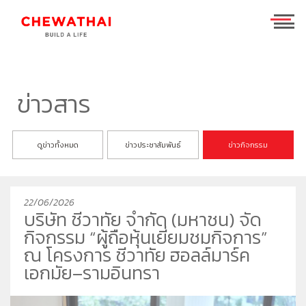
ร่วมงานกับเรา
TH
EN
ข่าวสาร
บ้าน
ดูข่าวทั้งหมด
ข่าวประชาสัมพันธ์
ข่าวกิจกรรม
คอนโดมิเนียม
ชีวาวัลย์ ปิ่นเกล้า-สาทร
ทาวน์โฮม
ชีวารมย์ นครอินทร์
ชีวาทัย ฮอลล์มาร์ค เอกมัย - รามอินทรา
22/06/2026
โฮมออฟฟิศ
ชีวารมย์ ราชพฤกษ์ตัดใหม่
ชีวาทัย ปิ่นเกล้า
ชีวาโฮม สุขสวัสดิ์ - ประชาอุทิศ
บริษัท ชีวาทัย จำกัด (มหาชน) จัด
ที่อยู่อาศัยมือสอง
ชีวาทัย เรสซิเดนซ์ ทองหล่อ
ชีวาโฮม วงแหวน - ลำลูกกา
ชีวา บิซ โฮม เอกชัย-บางบอน
กิจกรรม “ผู้ถือหุ้นเยี่ยมชมกิจการ”
ค้นหาตามโซน
ชีวาทัย ฮอลล์มาร์ค ลาดพร้าว - โชคชัย 4 เฟส 2
ชีวาโฮม กรุงเทพ - ปทุม
ณ โครงการ ชีวาทัย ฮอลล์มาร์ค
เอกมัย–รามอินทรา
นักลงทุนสัมพันธ์
ชีวาทัย เกษตร - นวมินทร์
ชีวาโฮม รังสิต - ปทุม
แบรนด์ชีวาทัย
เดอะ สุรวงศ์
ชีวา ฮาร์ท สุขุมวิท 62/1