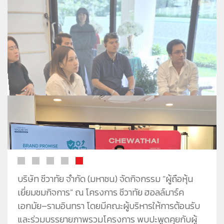
ชีวาทัยโซไซตี้
ชีวาทัย เรสซิเดนซ์ อโศก
ชีวา ฮาร์ท สุขุมวิท 36
ข้อมูลพื้นฐาน
ข่าว&โปรโมชั่น
ชีวาทัย ฮอลล์มาร์ค ลาดพร้าว - โชคชัย 4
ภาพรวมธุรกิจบริษัท
Home
รับซื้อที่ดิน
ลักษณะการประกอบธุรกิจ
Promotion
ดูข่าวทั้งหมด
ติดต่อเรา
โครงสร้างกลุ่มบริษัท
Activity
ข่าวประชาสัมพันธ์
ความรับผิดชอบต่อสังคม
ประวัติความเป็นมาของบริษัท
Privilege
ข่าวกิจกรรม
วิสัยทัศน์และพันธกิจ
Info
ดูโปรโมชั่นทั้งหมด
โครงสร้างองค์กร
Magazine
บ้าน
คณะกรรมการบริษัท
ทาวน์โฮม
คณะกรรมการตรวจสอบ
คอนโดมิเนียม
คณะกรรมการบริหาร
โฮมออฟฟิศ
คณะกรรมการสรรหาและพิจารณาค่าตอบแทน
คณะผู้บริหาร
บริษัท ชีวาทัย จำกัด (มหาชน) จัดกิจกรรม “ผู้ถือหุ้น
เยี่ยมชมกิจการ” ณ โครงการ ชีวาทัย ฮอลล์มาร์ค
เอกมัย–รามอินทรา โดยมีคณะผู้บริหารให้การต้อนรับ
และร่วมบรรยายภาพรวมโครงการ พบปะพูดคุยกับผู้