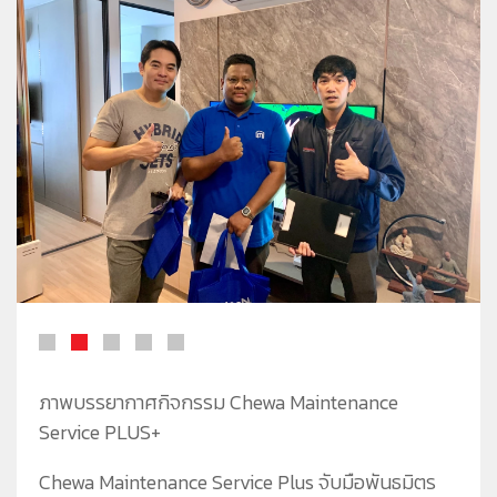
ชีวาทัยโซไซตี้
ชีวาทัย เรสซิเดนซ์ อโศก
ชีวา ฮาร์ท สุขุมวิท 36
ข้อมูลพื้นฐาน
ข่าว&โปรโมชั่น
ชีวาทัย ฮอลล์มาร์ค ลาดพร้าว - โชคชัย 4
ภาพรวมธุรกิจบริษัท
Home
รับซื้อที่ดิน
ลักษณะการประกอบธุรกิจ
Promotion
ดูข่าวทั้งหมด
ติดต่อเรา
โครงสร้างกลุ่มบริษัท
Activity
ข่าวประชาสัมพันธ์
ความรับผิดชอบต่อสังคม
ประวัติความเป็นมาของบริษัท
Privilege
ข่าวกิจกรรม
วิสัยทัศน์และพันธกิจ
Info
ดูโปรโมชั่นทั้งหมด
โครงสร้างองค์กร
Magazine
บ้าน
คณะกรรมการบริษัท
ทาวน์โฮม
คณะกรรมการตรวจสอบ
คอนโดมิเนียม
คณะกรรมการบริหาร
โฮมออฟฟิศ
คณะกรรมการสรรหาและพิจารณาค่าตอบแทน
คณะผู้บริหาร
ภาพบรรยากาศกิจกรรม Chewa Maintenance
Service PLUS+
Chewa Maintenance Service Plus จับมือพันธมิตร