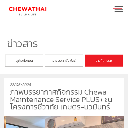
ร่วมงานกับเรา
TH
EN
ข่าวสาร
บ้าน
ดูข่าวทั้งหมด
ข่าวประชาสัมพันธ์
ข่าวกิจกรรม
คอนโดมิเนียม
ชีวาวัลย์ ปิ่นเกล้า-สาทร
ทาวน์โฮม
ชีวารมย์ นครอินทร์
ชีวาทัย ฮอลล์มาร์ค เอกมัย - รามอินทรา
22/06/2026
โฮมออฟฟิศ
ชีวารมย์ ราชพฤกษ์ตัดใหม่
ชีวาทัย ปิ่นเกล้า
ชีวาโฮม สุขสวัสดิ์ - ประชาอุทิศ
ภาพบรรยากาศกิจกรรม Chewa
ที่อยู่อาศัยมือสอง
ชีวาทัย เรสซิเดนซ์ ทองหล่อ
ชีวาโฮม วงแหวน - ลำลูกกา
ชีวา บิซ โฮม เอกชัย-บางบอน
Maintenance Service PLUS+ ณ
ค้นหาตามโซน
ชีวาทัย ฮอลล์มาร์ค ลาดพร้าว - โชคชัย 4 เฟส 2
ชีวาโฮม กรุงเทพ - ปทุม
โครงการชีวาทัย เกษตร-นวมินทร์
นักลงทุนสัมพันธ์
ชีวาทัย เกษตร - นวมินทร์
ชีวาโฮม รังสิต - ปทุม
แบรนด์ชีวาทัย
เดอะ สุรวงศ์
ชีวา ฮาร์ท สุขุมวิท 62/1