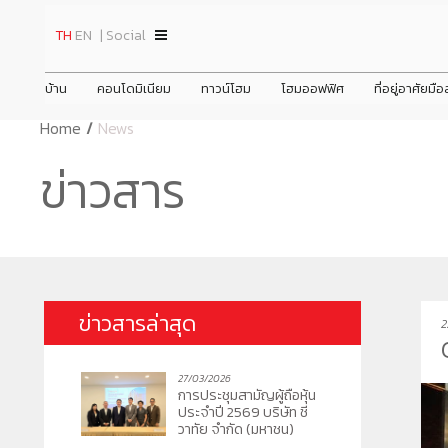
TH
EN
| Social
บ้าน
คอนโดมิเนียม
ทาวน์โฮม
โฮมออฟฟิศ
ที่อยู่อาศัยมื
Home
/
News
ินทร์
ชีวาทัย ปิ่นเกล้า
ชีวาโฮม วงแหวน - ลำลูกกา
ข่าวสาร
ข่าวสาร
ข้อมูลพื้นฐาน
Home
ประวัติความเป็
ชพฤกษ์ตัดใหม่
ชีวาทัย เรสซิเดนซ์ ทองหล่อ
ชีวาโฮม กรุงเทพ - ปทุม
ภาพรวมธุรกิจบริษัท
Promotion
วิสัยทัศน์และพัน
ดูข่าวทั้งหมด
ชีวาทัย ฮอลล์มาร์ค ลาดพร้าว - โชคชัย 4 เฟส 2
ชีวาโฮม รังสิต - ปทุม
ลักษณะการประกอบธุรกิจ
Activity
โครงสร้างองค์
ข่าวประชาสัม
prev
prev
ชีวาทัย เกษตร - นวมินทร์
ชีวา ฮาร์ท สุขุมวิท 62/1
โครงสร้างกลุ่มบริษัท
Privilege
คณะกรรมการบร
ข่าวกิจกรรม
เดอะ สุรวงศ์
ชีวา ฮาร์ท สุขุมวิท 36
Info
ชีวาทัย เรสซิเดนซ์ อโศก
ข่าวสารล่าสุด
2
ชีวาวัลย์ ปิ่นเกล้า-สาทร
ชีวาทัย ฮอลล์มาร์ค เอกมัย - รามอินทรา
ชีวาโฮม สุขสวัสดิ์ - ประชาอุทิศ
ชีวา บิซ โฮม เอกชัย-บางบอน
ชีว
ชีวา
ชีว
ชีวาทัย ฮอลล์มาร์ค ลาดพร้าว - โชคชัย 4
22/06/2026
ชีวาทัย เดินหน้าส่งมอบคุณค่าที่มากก
27/03/2026
ว่าการอยู่อาศัย
การประชุมสามัญผู้ถือหุ้น
ประจำปี 2569 บริษัท ชี
วาทัย จำกัด (มหาชน)