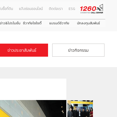
ับซื้อที่ดิน
แจ้งซ่อมออนไลน์
ติดต่อเรา
ESG
ข่าว&โปรโมชั่น
ชีวาทัยโซไซตี้
แบรนด์ชีวาทัย
นักลงทุนสัมพันธ์
ธ์
Promotion
ภาพรวมธุรกิจบริษัท
โปรโมชั่น
คณะผู้บริหาร
Activity
ลักษณะการประกอบธุรกิจ
ข่าวประชาสัมพันธ์
ข่าวกิจกรรม
รางวัลและใบรับรองคุณภาพ
ดูโปรโมชั่นทั้งหมด
งหมด
Privilege
โครงสร้างกลุ่มบริษัท
บ้าน
next
next
Info
ประวัติความเป็นมาของบริษัท
่าตอบแทน
ทาวน์โฮม
Magazine
วิสัยทัศน์และพันธกิจ
คอนโดมิเนียม
โครงสร้างองค์กร
วามยั่งยืน
โฮมออฟฟิศ
ชีวาโฮม รังสิต - ปทุม
ชีวาทัย ฮอลล์มาร์ค ลาดพร้าว - โชคชัย 4 เฟส 2
ชีวาทัย เกษตร - 
ชีวา ฮาร์ท สุขุมวิ
คณะกรรมการบริษัท
คณะกรรมการตรวจสอบ
คณะกรรมการบริหาร
คณะกรรมการสรรหาและพิจารณาค่าตอบแทน