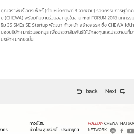
คุณจิราพัชร์ ฉัตรเพ็ชร์ (ตำแหน่งภาพที่ 3 จากซ้าย) รองกรรมการผู้จั
ย (CHEWA) พร้อมทีมงานร่วมออกบูธในงาน mai FORUM 2018 มหกรรมรวม
ธีม 3S SMEs SE Startup พัฒนา ก้าวหน้า สร้างสรรค์ ซึ่ง CHEWA ได้น
ของบริษัทฯ มาร่วมออกบูธ เพื่อประชาสัมพันธ์ให้นักลงทุนและประชาชนที่
บริษัทฯ มากยิ่งขึ้น
ทาวน์โฮม
FOLLOW
CHEWATHAI SO
-สาทร
ชีวาโฮม สุขสวัสดิ์ - ประชาอุทิศ
NETWORK