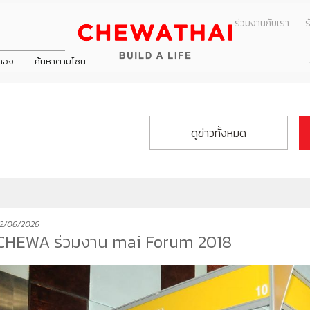
ร่วมงานกับเรา
ร
อสอง
ค้นหาตามโซน
ข่าวประชาสัมพัน
นมาของบริษัท
All
คณะกรรมการชุดย่อย
ข่าวกิจกรรม
ดูข่าวทั้งหมด
ธกิจ
Dining
คณะกรรมการตรวจสอบ
ดูโปรโมชั่นทั้
กร
Health & Beauty
คณะกรรมการบริหาร
พันธ์
บ้าน
ิษัท
Entertainment
คณะกรรมการสรรหาและพิจารณาค
ทาวน์โฮม
Travel
คณะกรรมการบริหารความเสี่ยง
คอนโดมิเนียม
Lifestyle
คณะกรรมการกำกับดูแลกิจการและค
2/06/2026
ารมย์ นครอินทร์
ทัย ปิ่นเกล้า
าโฮม วงแหวน - ลำลูกกา
ชีวารมย์ ราชพฤกษ์ตัดใหม่
ชีวาทัย เรสซิเดนซ์ ทองหล่อ
ชีวาโฮม กรุงเทพ - ปทุม
โฮมออฟฟิศ
CHEWA ร่วมงาน mai Forum 2018
Shopping