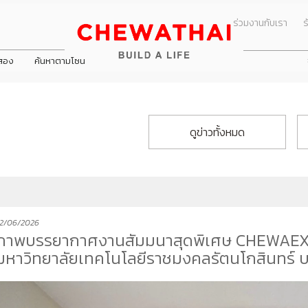
ร่วมงานกับเรา
ร
อสอง
ค้นหาตามโซน
ข่าวประชาสัมพัน
นมาของบริษัท
All
คณะกรรมการชุดย่อย
ข่าวกิจกรรม
ดูข่าวทั้งหมด
ธกิจ
Dining
คณะกรรมการตรวจสอบ
ดูโปรโมชั่นทั้
กร
Health & Beauty
คณะกรรมการบริหาร
พันธ์
บ้าน
ิษัท
Entertainment
คณะกรรมการสรรหาและพิจารณาค
ทาวน์โฮม
Travel
คณะกรรมการบริหารความเสี่ยง
คอนโดมิเนียม
Lifestyle
คณะกรรมการกำกับดูแลกิจการและค
2/06/2026
ารมย์ นครอินทร์
ทัย ปิ่นเกล้า
าโฮม วงแหวน - ลำลูกกา
ชีวารมย์ ราชพฤกษ์ตัดใหม่
ชีวาทัย เรสซิเดนซ์ ทองหล่อ
ชีวาโฮม กรุงเทพ - ปทุม
โฮมออฟฟิศ
ภาพบรรยากาศงานสัมมนาสุดพิเศษ CHEWAE
Shopping
มหาวิทยาลัยเทคโนโลยีราชมงคลรัตนโกสินทร์ บพ