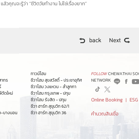
แล้วคุณจะรู้ว่า “ชีวิตวัยทำงาน ไม่ใช่เรื่องยาก”
ทาวน์โฮม
FOLLOW
CHEWATHAI SO
-สาทร
ชีวาโฮม สุขสวัสดิ์ - ประชาอุทิศ
NETWORK
์
ชีวาโฮม วงแหวน - ลำลูกกา
์ตัดใหม่
ชีวาโฮม กรุงเทพ - ปทุม
Online Booking
ES
ชีวาโฮม รังสิต - ปทุม
|
ชีวา ฮาร์ท สุขุมวิท 62/1
ชัย-บางบอน
ชีวา ฮาร์ท สุขุมวิท 36
คำนวณสินเชื่อ