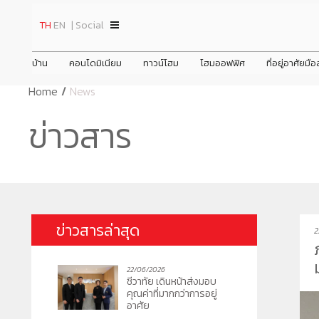
TH
EN
| Social
บ้าน
คอนโดมิเนียม
ทาวน์โฮม
โฮมออฟฟิศ
ที่อยู่อาศัยมื
Home
/
News
ินทร์
ชีวาทัย ปิ่นเกล้า
ชีวาโฮม วงแหวน - ลำลูกกา
ข่าวสาร
ข่าวสาร
ข้อมูลพื้นฐาน
Home
ประวัติความเป็
ชพฤกษ์ตัดใหม่
ชีวาทัย เรสซิเดนซ์ ทองหล่อ
ชีวาโฮม กรุงเทพ - ปทุม
ภาพรวมธุรกิจบริษัท
Promotion
วิสัยทัศน์และพัน
ดูข่าวทั้งหมด
ชีวาทัย ฮอลล์มาร์ค ลาดพร้าว - โชคชัย 4 เฟส 2
ชีวาโฮม รังสิต - ปทุม
ลักษณะการประกอบธุรกิจ
Activity
โครงสร้างองค์
ข่าวประชาสัม
prev
prev
ชีวาทัย เกษตร - นวมินทร์
ชีวา ฮาร์ท สุขุมวิท 62/1
โครงสร้างกลุ่มบริษัท
Privilege
คณะกรรมการบร
ข่าวกิจกรรม
เดอะ สุรวงศ์
ชีวา ฮาร์ท สุขุมวิท 36
Info
ชีวาทัย เรสซิเดนซ์ อโศก
ข่าวสารล่าสุด
2
ชีวาวัลย์ ปิ่นเกล้า-สาทร
ชีวาทัย ฮอลล์มาร์ค เอกมัย - รามอินทรา
ชีวาโฮม สุขสวัสดิ์ - ประชาอุทิศ
ชีวา บิซ โฮม เอกชัย-บางบอน
ชีว
ชีวา
ชีว
ชีวาทัย ฮอลล์มาร์ค ลาดพร้าว - โชคชัย 4
22/06/2026
ชีวาทัย เดินหน้าส่งมอบคุณค่าที่มากก
22/06/2026
ว่าการอยู่อาศัย
ชีวาทัย เดินหน้าส่งมอบ
คุณค่าที่มากกว่าการอยู่
อาศัย