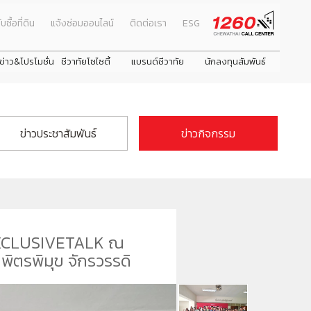
ับซื้อที่ดิน
แจ้งซ่อมออนไลน์
ติดต่อเรา
ESG
ข่าว&โปรโมชั่น
ชีวาทัยโซไซตี้
แบรนด์ชีวาทัย
นักลงทุนสัมพันธ์
ธ์
Promotion
ภาพรวมธุรกิจบริษัท
โปรโมชั่น
คณะผู้บริหาร
Activity
ลักษณะการประกอบธุรกิจ
ข่าวประชาสัมพันธ์
ข่าวกิจกรรม
รางวัลและใบรับรองคุณภาพ
ดูโปรโมชั่นทั้งหมด
งหมด
Privilege
โครงสร้างกลุ่มบริษัท
บ้าน
next
next
Info
ประวัติความเป็นมาของบริษัท
่าตอบแทน
ทาวน์โฮม
Magazine
วิสัยทัศน์และพันธกิจ
คอนโดมิเนียม
โครงสร้างองค์กร
วามยั่งยืน
โฮมออฟฟิศ
ชีวาโฮม รังสิต - ปทุม
ชีวาทัย ฮอลล์มาร์ค ลาดพร้าว - โชคชัย 4 เฟส 2
ชีวาทัย เกษตร - 
ชีวา ฮาร์ท สุขุมวิ
คณะกรรมการบริษัท
XCLUSIVETALK ณ
คณะกรรมการตรวจสอบ
ิตรพิมุข จักรวรรดิ
คณะกรรมการบริหาร
คณะกรรมการสรรหาและพิจารณาค่าตอบแทน