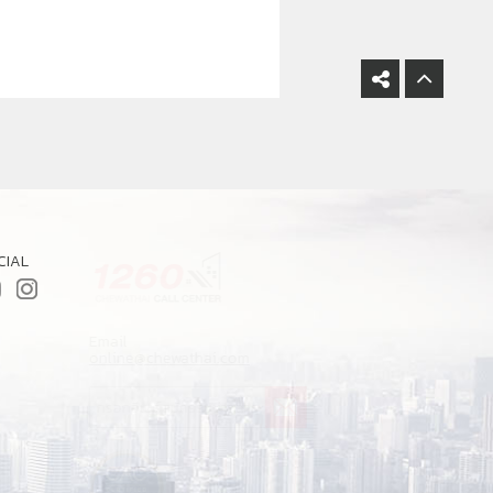
CIAL
Email
G
online@chewathai.com