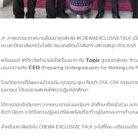
🎉 ภาพบรรยากาศงานสัมมนาสุดพิเศษ #CHEWAEXCLUSIVETALK เมื่อวันพ
ณ มหาวิทยาลัยเทคโนโลยีราชมงคลรัตนโกสินทร์ บพิตรพิมุข จักรวรรดิ
.
พร้อมแชร์ #ชีวิตวัยทำงานไม่ใช่เรื่องยาก กับ 𝗧𝗼𝗽𝗶𝗰 สุดฮอตพิเศษ 'ก้าวส
มอง/ความคิด 𝗖𝗘𝗢 (Preparing Undergraduates for Working Life 
.
โดยวิทยากรที่มีผลงานโดดเด่น คุณบุญ ชุน เกียรติ, CFA, CPA กรรมการผู
(มหาชน) ได้บรรยายพิเศษให้ความรู้แก่นักศึกษา
.
ได้การตอบรับดีมากๆ จากคณาจารย์ และน้องๆ นักศึกษาที่สนใจร่วม ลงทะเ
ยิ่งว่า น้องๆ จะได้รับความรู้และเตรียมพร้อมที่จะก้าวสู่โลกของการทำงานอ
.
สำหรับมหาลัยต่อไป CHEWA EXCLUSIVE TALK จะไปที่ไหน เตรียมรอติดตา
.