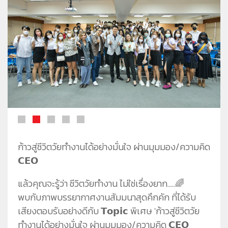
ชีวาทัยโซไซตี้
ชีวาทัย เรสซิเดนซ์ อโศก
ชีวา ฮาร์ท สุขุมวิท 36
ข้อมูลพื้นฐาน
ข่าว&โปรโมชั่น
ชีวาทัย ฮอลล์มาร์ค ลาดพร้าว - โชคชัย 4
ภาพรวมธุรกิจบริษัท
Home
รับซื้อที่ดิน
ลักษณะการประกอบธุรกิจ
Promotion
ดูข่าวทั้งหมด
ติดต่อเรา
โครงสร้างกลุ่มบริษัท
Activity
ข่าวประชาสัมพันธ์
ความรับผิดชอบต่อสังคม
ประวัติความเป็นมาของบริษัท
Privilege
ข่าวกิจกรรม
วิสัยทัศน์และพันธกิจ
Info
ดูโปรโมชั่นทั้งหมด
โครงสร้างองค์กร
Magazine
บ้าน
คณะกรรมการบริษัท
ทาวน์โฮม
คณะกรรมการตรวจสอบ
คอนโดมิเนียม
คณะกรรมการบริหาร
โฮมออฟฟิศ
ก้าวสู่ชีวิตวัยทำงานได้อย่างมั่นใจ ผ่านมุมมอง/ความคิด
𝗖𝗘𝗢
คณะกรรมการสรรหาและพิจารณาค่าตอบแทน
คณะผู้บริหาร
แล้วคุณจะรู้ว่า ชีวิตวัยทำงาน ไม่ใช่เรื่องยาก.....🌈
พบกับภาพบรรยากาศงานสัมมนาสุดคึกคัก ที่ได้รับ
เสียงตอบรับอย่างดีกับ 𝗧𝗼𝗽𝗶𝗰 พิเศษ 'ก้าวสู่ชีวิตวัย
ทำงานได้อย่างมั่นใจ ผ่านมุมมอง/ความคิด 𝗖𝗘𝗢