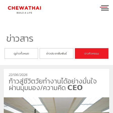
ร่วมงานกับเรา
TH
EN
ข่าวสาร
บ้าน
ดูข่าวทั้งหมด
ข่าวประชาสัมพันธ์
ข่าวกิจกรรม
คอนโดมิเนียม
ชีวาวัลย์ ปิ่นเกล้า-สาทร
ทาวน์โฮม
ชีวารมย์ นครอินทร์
ชีวาทัย ฮอลล์มาร์ค เอกมัย - รามอินทรา
22/06/2026
โฮมออฟฟิศ
ชีวารมย์ ราชพฤกษ์ตัดใหม่
ชีวาทัย ปิ่นเกล้า
ชีวาโฮม สุขสวัสดิ์ - ประชาอุทิศ
ก้าวสู่ชีวิตวัยทำงานได้อย่างมั่นใจ
ที่อยู่อาศัยมือสอง
ชีวาทัย เรสซิเดนซ์ ทองหล่อ
ชีวาโฮม วงแหวน - ลำลูกกา
ชีวา บิซ โฮม เอกชัย-บางบอน
ผ่านมุมมอง/ความคิด 𝗖𝗘𝗢
ค้นหาตามโซน
ชีวาทัย ฮอลล์มาร์ค ลาดพร้าว - โชคชัย 4 เฟส 2
ชีวาโฮม กรุงเทพ - ปทุม
นักลงทุนสัมพันธ์
ชีวาทัย เกษตร - นวมินทร์
ชีวาโฮม รังสิต - ปทุม
แบรนด์ชีวาทัย
เดอะ สุรวงศ์
ชีวา ฮาร์ท สุขุมวิท 62/1