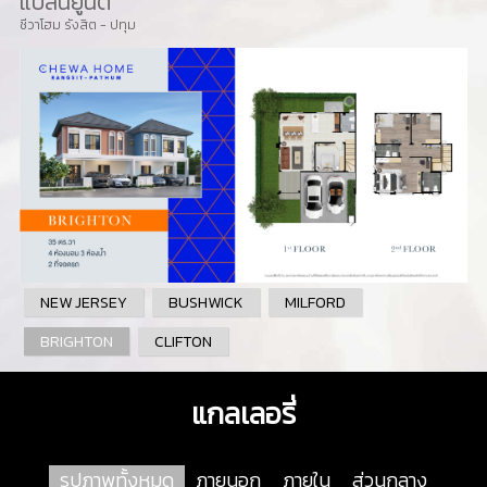
แปลนยูนิต
ชีวาโฮม รังสิต - ปทุม
NEW JERSEY
BUSHWICK
MILFORD
BRIGHTON
CLIFTON
แกลเลอรี่
รูปภาพทั้งหมด
ภายนอก
ภายใน
ส่วนกลาง