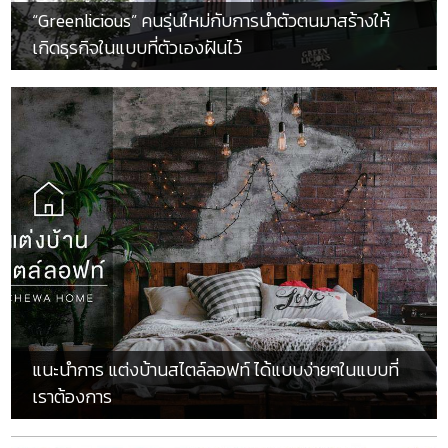
“Greenlicious” คนรุ่นใหม่กับการนำตัวตนมาสร้างให้
เกิดธุรกิจในแบบที่ตัวเองฝันไว้
แนะนำการ แต่งบ้านสไตล์ลอฟท์ ได้แบบง่ายๆในแบบที่
เราต้องการ