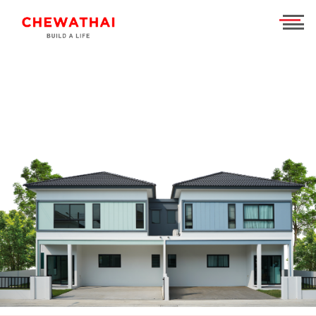
ร่วมงานกับเรา
TH
EN
บ้าน
คอนโดมิเนียม
ชีวาวัลย์ ปิ่นเกล้า-สาทร
ทาวน์โฮม
ชีวารมย์ นครอินทร์
ชีวาทัย ฮอลล์มาร์ค เอกมัย - รามอินทรา
โฮมออฟฟิศ
ชีวารมย์ ราชพฤกษ์ตัดใหม่
ชีวาทัย ปิ่นเกล้า
ชีวาโฮม สุขสวัสดิ์ - ประชาอุทิศ
ที่อยู่อาศัยมือสอง
ชีวาทัย เรสซิเดนซ์ ทองหล่อ
ชีวาโฮม วงแหวน - ลำลูกกา
ชีวา บิซ โฮม เอกชัย-บางบอน
ค้นหาตามโซน
ชีวาทัย ฮอลล์มาร์ค ลาดพร้าว - โชคชัย 4 เฟส 2
ชีวาโฮม กรุงเทพ - ปทุม
นักลงทุนสัมพันธ์
ชีวาทัย เกษตร - นวมินทร์
ชีวาโฮม รังสิต - ปทุม
แบรนด์ชีวาทัย
เดอะ สุรวงศ์
ชีวา ฮาร์ท สุขุมวิท 62/1