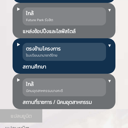
▾
ใกล้
Future Park รังสิต
แหล่งช้อปปิ้งและไลฟ์สไตล์
▾
ตรงข้ามโครงการ
โรงเรียนนานาชาติไทย
สถานศึกษา
▾
ใกล้
นิคมอุตสาหกรรมบางกะดี
สถานที่ราชการ / นิคมอุตสาหกรรม
แปลนยูนิต