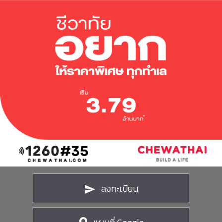
ชีวาทัยโซไซตี้
ชีวาทัย เรสซิเดนซ์ อโศก
ชีวา ฮาร์ท สุขุมวิท 36
ข้อมูลพื้นฐาน
ข่าว&โปรโมชั่น
ชีวาทัย ฮอลล์มาร์ค ลาดพร้าว - โชคชัย 4
ภาพรวมธุรกิจบริษัท
Home
รับซื้อที่ดิน
ลักษณะการประกอบธุรกิจ
Promotion
ดูข่าวทั้งหมด
ติดต่อเรา
โครงสร้างกลุ่มบริษัท
Activity
ข่าวประชาสัมพันธ์
ความรับผิดชอบต่อสังคม
ประวัติความเป็นมาของบริษัท
Privilege
ข่าวกิจกรรม
วิสัยทัศน์และพันธกิจ
Info
ดูโปรโมชั่นทั้งหมด
โครงสร้างองค์กร
Magazine
บ้าน
คณะกรรมการบริษัท
ทาวน์โฮม
คณะกรรมการตรวจสอบ
คอนโดมิเนียม
คณะกรรมการบริหาร
โฮมออฟฟิศ
คณะกรรมการสรรหาและพิจารณาค่าตอบแทน
คณะผู้บริหาร
ลงทะเบียน