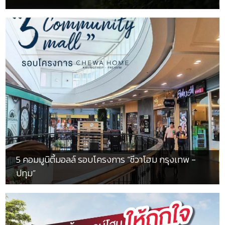
5 คอมมูนิตี้มอลล์ รอบโครงการ “ชีวาโฮม กรุงเทพ -
ปทุม”