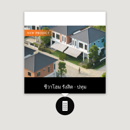
ชีวาโฮม รังสิต - ปทุม