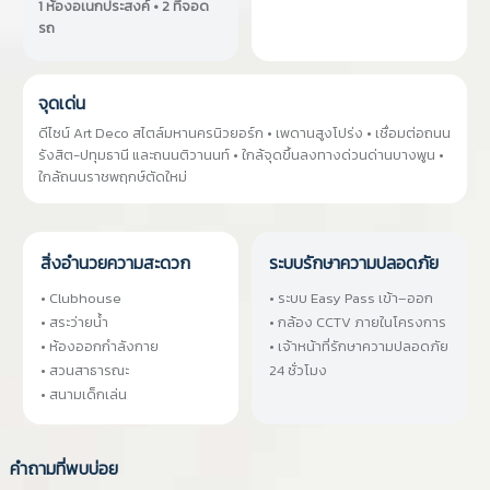
1 ห้องอเนกประสงค์ • 2 ที่จอด
รถ
จุดเด่น
ดีไซน์ Art Deco สไตล์มหานครนิวยอร์ก • เพดานสูงโปร่ง • เชื่อมต่อถนน
รังสิต-ปทุมธานี และถนนติวานนท์ • ใกล้จุดขึ้นลงทางด่วนด่านบางพูน •
ใกล้ถนนราชพฤกษ์ตัดใหม่
สิ่งอำนวยความสะดวก
ระบบรักษาความปลอดภัย
• Clubhouse
• ระบบ Easy Pass เข้า–ออก
• สระว่ายน้ำ
• กล้อง CCTV ภายในโครงการ
• ห้องออกกำลังกาย
• เจ้าหน้าที่รักษาความปลอดภัย
• สวนสาธารณะ
24 ชั่วโมง
• สนามเด็กเล่น
คำถามที่พบบ่อย