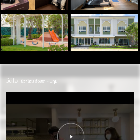
วีดีโอ
ชีวาโฮม รังสิต - ปทุม