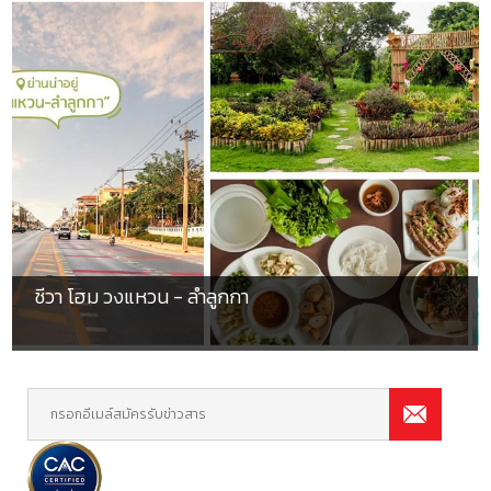
ชีวา โฮม วงแหวน - ลำลูกกา