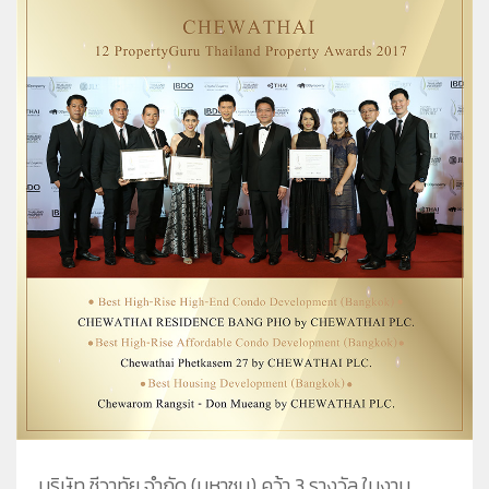
ชีวาทัยโซไซตี้
ชีวาทัย เรสซิเดนซ์ อโศก
ชีวา ฮาร์ท สุขุมวิท 36
ข้อมูลพื้นฐาน
ข่าว&โปรโมชั่น
ชีวาทัย ฮอลล์มาร์ค ลาดพร้าว - โชคชัย 4
ภาพรวมธุรกิจบริษัท
Home
รับซื้อที่ดิน
ลักษณะการประกอบธุรกิจ
Promotion
ดูข่าวทั้งหมด
ติดต่อเรา
โครงสร้างกลุ่มบริษัท
Activity
ข่าวประชาสัมพันธ์
ความรับผิดชอบต่อสังคม
ประวัติความเป็นมาของบริษัท
Privilege
ข่าวกิจกรรม
วิสัยทัศน์และพันธกิจ
Info
ดูโปรโมชั่นทั้งหมด
โครงสร้างองค์กร
Magazine
บ้าน
คณะกรรมการบริษัท
ทาวน์โฮม
คณะกรรมการตรวจสอบ
คอนโดมิเนียม
คณะกรรมการบริหาร
โฮมออฟฟิศ
คณะกรรมการสรรหาและพิจารณาค่าตอบแทน
คณะผู้บริหาร
บริษัท ชีวาทัย จำกัด (มหาชน) คว้า 3 รางวัล ในงาน