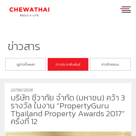
ร่วมงานกับเรา
TH
EN
ข่าวสาร
บ้าน
ดูข่าวทั้งหมด
ข่าวประชาสัมพันธ์
ข่าวกิจกรรม
คอนโดมิเนียม
ชีวาวัลย์ ปิ่นเกล้า-สาทร
ทาวน์โฮม
ชีวารมย์ นครอินทร์
ชีวาทัย ฮอลล์มาร์ค เอกมัย - รามอินทรา
22/06/2026
โฮมออฟฟิศ
ชีวารมย์ ราชพฤกษ์ตัดใหม่
ชีวาทัย ปิ่นเกล้า
ชีวาโฮม สุขสวัสดิ์ - ประชาอุทิศ
บริษัท ชีวาทัย จำกัด (มหาชน) คว้า 3
ที่อยู่อาศัยมือสอง
ชีวาทัย เรสซิเดนซ์ ทองหล่อ
ชีวาโฮม วงแหวน - ลำลูกกา
ชีวา บิซ โฮม เอกชัย-บางบอน
รางวัล ในงาน “PropertyGuru
ค้นหาตามโซน
ชีวาทัย ฮอลล์มาร์ค ลาดพร้าว - โชคชัย 4 เฟส 2
ชีวาโฮม กรุงเทพ - ปทุม
Thailand Property Awards 2017”
ครั้งที่ 12
นักลงทุนสัมพันธ์
ชีวาทัย เกษตร - นวมินทร์
ชีวาโฮม รังสิต - ปทุม
แบรนด์ชีวาทัย
เดอะ สุรวงศ์
ชีวา ฮาร์ท สุขุมวิท 62/1