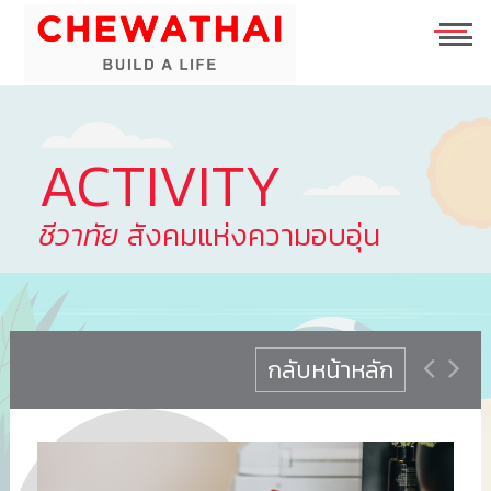
ร่วมงานกับเรา
ESG
TH
EN
ACTIVITY
ชีวาทัย
สังคมแห่งความอบอุ่น
บ้าน
คอนโดมิเนียม
ชีวาวัลย์ ปิ่นเกล้า-สาทร
ทาวน์โฮม
ชีวารมย์ นครอินทร์
ชีวาทัย ฮอลล์มาร์ค เอกมัย - รามอินทรา
โฮมออฟฟิศ
ชีวารมย์ ราชพฤกษ์ตัดใหม่
ชีวาทัย ปิ่นเกล้า
ชีวาโฮม สุขสวัสดิ์ - ประชาอุทิศ
กลับหน้าหลัก
ที่อยู่อาศัยมือสอง
ชีวาทัย เรสซิเดนซ์ ทองหล่อ
ชีวาโฮม วงแหวน - ลำลูกกา
ชีวา บิซ โฮม เอกชัย-บางบอน
ค้นหาตามโซน
ชีวาทัย ฮอลล์มาร์ค ลาดพร้าว - โชคชัย 4 เฟส 2
ชีวาโฮม กรุงเทพ - ปทุม
นักลงทุนสัมพันธ์
ชีวาทัย เกษตร - นวมินทร์
ชีวาโฮม รังสิต - ปทุม
แบรนด์ชีวาทัย
เดอะ สุรวงศ์
ชีวา ฮาร์ท สุขุมวิท 62/1