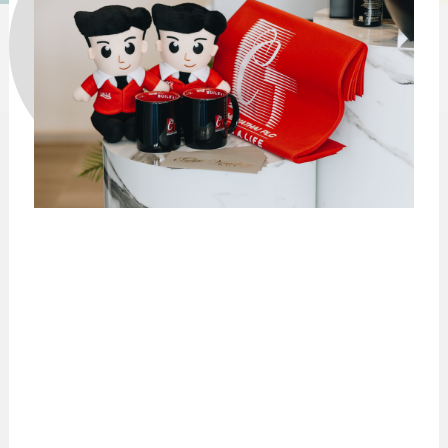
ชีวาทัยโซไซตี้
ชีวาทัย เรสซิเดนซ์ อโศก
ชีวา ฮาร์ท สุขุมวิท 36
ข้อมูลพื้นฐาน
ข่าว&โปรโมชั่น
ชีวาทัย ฮอลล์มาร์ค ลาดพร้าว - โชคชัย 4
ภาพรวมธุรกิจบริษัท
Home
รับซื้อที่ดิน
ลักษณะการประกอบธุรกิจ
Promotion
ดูข่าวทั้งหมด
ติดต่อเรา
โครงสร้างกลุ่มบริษัท
Activity
ข่าวประชาสัมพันธ์
ความรับผิดชอบต่อสังคม
ประวัติความเป็นมาของบริษัท
Privilege
ข่าวกิจกรรม
วิสัยทัศน์และพันธกิจ
Info
ดูโปรโมชั่นทั้งหมด
โครงสร้างองค์กร
Magazine
บ้าน
คณะกรรมการบริษัท
ทาวน์โฮม
คณะกรรมการตรวจสอบ
คอนโดมิเนียม
คณะกรรมการบริหาร
โฮมออฟฟิศ
คณะกรรมการสรรหาและพิจารณาค่าตอบแทน
คณะผู้บริหาร