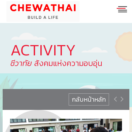
ร่วมงานกับเรา
ESG
TH
EN
ACTIVITY
ชีวาทัย
สังคมแห่งความอบอุ่น
บ้าน
คอนโดมิเนียม
ชีวาวัลย์ ปิ่นเกล้า-สาทร
ทาวน์โฮม
ชีวารมย์ นครอินทร์
ชีวาทัย ฮอลล์มาร์ค เอกมัย - รามอินทรา
โฮมออฟฟิศ
ชีวารมย์ ราชพฤกษ์ตัดใหม่
ชีวาทัย ปิ่นเกล้า
ชีวาโฮม สุขสวัสดิ์ - ประชาอุทิศ
กลับหน้าหลัก
ที่อยู่อาศัยมือสอง
ชีวาทัย เรสซิเดนซ์ ทองหล่อ
ชีวาโฮม วงแหวน - ลำลูกกา
ชีวา บิซ โฮม เอกชัย-บางบอน
ค้นหาตามโซน
ชีวาทัย ฮอลล์มาร์ค ลาดพร้าว - โชคชัย 4 เฟส 2
ชีวาโฮม กรุงเทพ - ปทุม
นักลงทุนสัมพันธ์
ชีวาทัย เกษตร - นวมินทร์
ชีวาโฮม รังสิต - ปทุม
แบรนด์ชีวาทัย
เดอะ สุรวงศ์
ชีวา ฮาร์ท สุขุมวิท 62/1