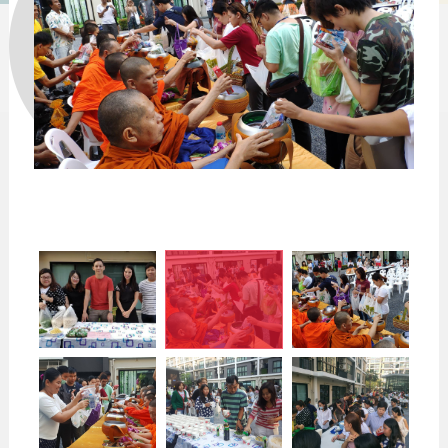
ชีวาทัยโซไซตี้
ชีวาทัย เรสซิเดนซ์ อโศก
ชีวา ฮาร์ท สุขุมวิท 36
ข้อมูลพื้นฐาน
ข่าว&โปรโมชั่น
ชีวาทัย ฮอลล์มาร์ค ลาดพร้าว - โชคชัย 4
ภาพรวมธุรกิจบริษัท
Home
รับซื้อที่ดิน
ลักษณะการประกอบธุรกิจ
Promotion
ดูข่าวทั้งหมด
ติดต่อเรา
โครงสร้างกลุ่มบริษัท
Activity
ข่าวประชาสัมพันธ์
ความรับผิดชอบต่อสังคม
ประวัติความเป็นมาของบริษัท
Privilege
ข่าวกิจกรรม
วิสัยทัศน์และพันธกิจ
Info
ดูโปรโมชั่นทั้งหมด
โครงสร้างองค์กร
Magazine
บ้าน
คณะกรรมการบริษัท
ทาวน์โฮม
คณะกรรมการตรวจสอบ
คอนโดมิเนียม
คณะกรรมการบริหาร
โฮมออฟฟิศ
คณะกรรมการสรรหาและพิจารณาค่าตอบแทน
คณะผู้บริหาร