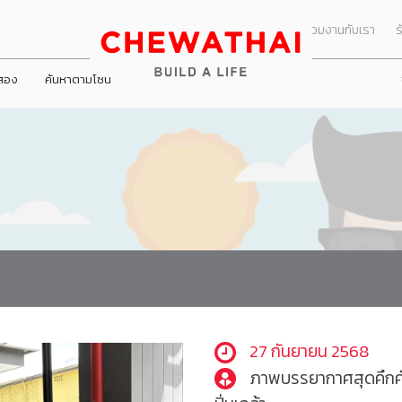
ร่วมงานกับเรา
ร
อสอง
ค้นหาตามโซน
ข่าวประชาสัมพัน
ารมย์ นครอินทร์
ทัย ปิ่นเกล้า
าโฮม วงแหวน - ลำลูกกา
ชีวารมย์ ราชพฤกษ์ตัดใหม่
ชีวาทัย เรสซิเดนซ์ ทองหล่อ
ชีวาโฮม กรุงเทพ - ปทุม
็นมาของบริษัท
All
คณะกรรมการชุดย่อย
ข่าวกิจกรรม
ันธกิจ
Dining
คณะกรรมการตรวจสอบ
ดูโปรโมชั่นทั้งหมด
ดูโปรโมชั่นทั้
กร
Health & Beauty
คณะกรรมการบริหาร
พันธ์
บ้าน
บ้าน
ิษัท
Entertainment
คณะกรรมการสรรหาและพิจารณาค่
ทาวน์โฮม
ทาวน์โฮม
Travel
คณะกรรมการบริหารความเสี่ยง
คอนโดมิเนียม
คอนโดมิเนียม
Lifestyle
คณะกรรมการกำกับดูแลกิจการและคว
โฮมออฟฟิศ
โฮมออฟฟิศ
Shopping
27 กันยายน 2568
ภาพบรรยากาศสุดคึกคั