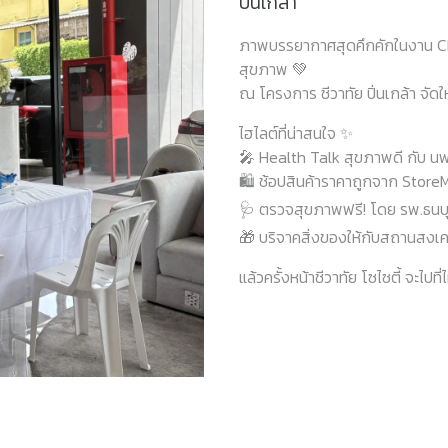
ปิ่นเกล้า
ภาพบรรยากาศสุดคึกคักในงาน Ch
สุขภาพ 💚
ณ โครงการ ชีวาทัย ปิ่นเกล้า จัดใ
ไฮไลต์ที่น่าสนใจ ✨
🎤 Health Talk สุขภาพดี กับ นพ.
🛍️ ช้อปสินค้าราคาถูกจาก Store
🩺 ตรวจสุขภาพฟรี! โดย รพ.ธนบุร
🎁 บริจาคสิ่งของให้กับสถานสงเคร
แล้วครั้งหน้าชีวาทัย โซไซตี้ จะไป