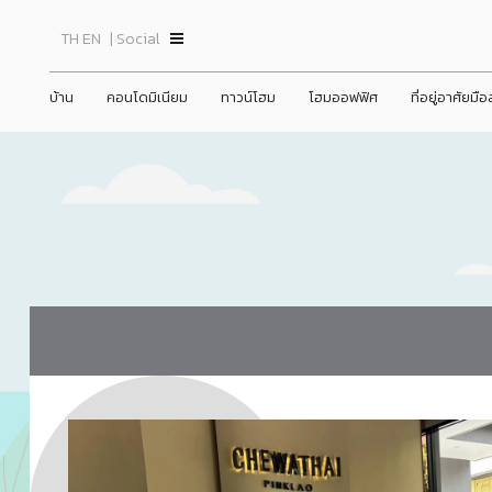
TH
EN
| Social
บ้าน
คอนโดมิเนียม
ทาวน์โฮม
โฮมออฟฟิศ
ที่อยู่อาศัยมื
ินทร์
ชีวาทัย ปิ่นเกล้า
ชีวาโฮม วงแหวน - ลำลูกกา
prev
prev
ข่าวสาร
ชีวาวัลย์ ปิ่นเกล้า-สาทร
ชีวาทัย ฮอลล์มาร์ค เอกมัย - รามอินทรา
ชีวาโฮม สุขสวัสดิ์ - ประชาอุทิศ
ชีวา บิซ โฮม เอกชัย-บางบอน
ชีว
ชีวา
ชีว
ข้อมูลพื้นฐาน
Home
ประวัติความเป
ชพฤกษ์ตัดใหม่
ชีวาทัย เรสซิเดนซ์ ทองหล่อ
ชีวาโฮม กรุงเทพ - ปทุม
ภาพรวมธุรกิจบริษัท
Promotion
วิสัยทัศน์และพ
ดูข่าวทั้งหมด
22/06/2026
ชีวาทัย ฮอลล์มาร์ค ลาดพร้าว - โชคชัย 4 เฟส 2
ชีวาโฮม รังสิต - ปทุม
ลักษณะการประกอบธุรกิจ
Activity
โครงสร้างองค์
ชีวาทัย เดินหน้าส่งมอบคุณค่าที่มากก
ข่าวประชาสัม
ชีวาทัย เกษตร - นวมินทร์
ชีวา ฮาร์ท สุขุมวิท 62/1
ว่าการอยู่อาศัย
โครงสร้างกลุ่มบริษัท
Privilege
คณะกรรมการบร
ข่าวกิจกรรม
เดอะ สุรวงศ์
ชีวา ฮาร์ท สุขุมวิท 36
Info
ชีวาทัย เรสซิเดนซ์ อโศก
ชีวาทัย ฮอลล์มาร์ค ลาดพร้าว - โชคชัย 4