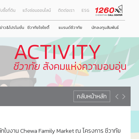
ับซื้อที่ดิน
แจ้งซ่อมออนไลน์
ติดต่อเรา
ESG
ข่าว&โปรโมชั่น
ชีวาทัยโซไซตี้
แบรนด์ชีวาทัย
นักลงทุนสัมพันธ์
ACTIVITY
ธ์
Promotion
ภาพรวมธุรกิจบริษัท
next
next
โปรโมชั่น
ชีวาโฮม รังสิต - ปทุม
ชีวาทัย ฮอลล์มาร์ค ลาดพร้าว - โชคชัย 4 เฟส 2
ชีวาทัย เกษตร - 
ชีวา ฮาร์ท สุขุมวิ
คณะผู้บริหาร
Activity
ลักษณะการประกอบธุรกิจ
รางวัลและใบรับรองคุณภาพ
ชีวาทัย
สังคมแห่งความอบอุ่น
งหมด
Privilege
โครงสร้างกลุ่มบริษัท
Info
ประวัติความเป็นมาของบริษัท
าตอบแทน
Magazine
วิสัยทัศน์และพันธกิจ
โครงสร้างองค์กร
กลับหน้าหลัก
ามยั่งยืน
คณะกรรมการบริษัท
คณะกรรมการตรวจสอบ
คณะกรรมการบริหาร
กในงาน Chewa Family Market ณ โครงการ ชีวาทัย
คณะกรรมการสรรหาและพิจารณาค่าตอบแทน