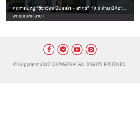
LANDMARK
คฤหาสน์หรู “ชีวาวัลย์ ปิ่นเกล้า – สาทร” 19.9 ล้าน มีดีอะไรบ้าง?
MASS TRANSIT NEWS
พุทธมณฑล สาย 1
© Copyright 2017 CHEWATHAI ALL RIGHTS RESERVED.