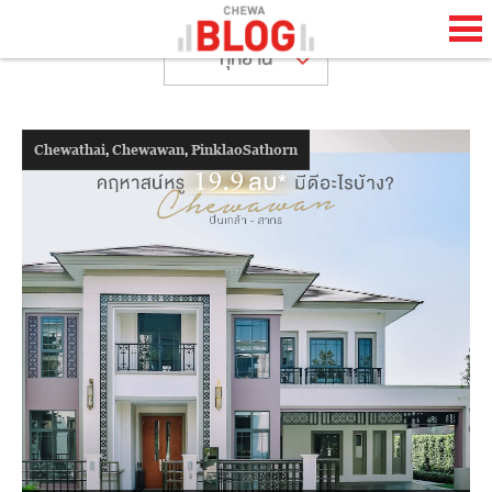
ทุกย่าน
TH
EN
,
,
Chewathai
Chewawan
PinklaoSathorn
HOME
CHEWA BLOG
ABOUT BLOG
HAPPENING
LIFESTYLE
HOW TO
COOL STUFF