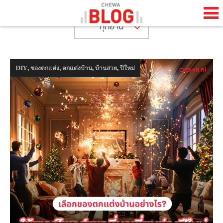
ทุกย่าน
TH
EN
,
,
,
,
DIY
ของตกแต่ง
ตกแต่งบ้าน
บ้านสวย
ปีใหม่
HOME
CHEWA BLOG
ABOUT BLOG
HAPPENING
LIFESTYLE
HOW TO
COOL STUFF