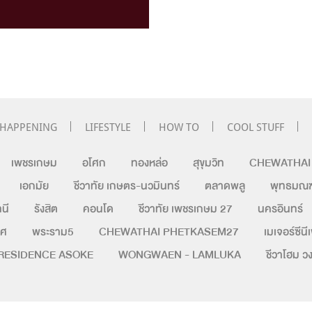
HAPPENING
LIFESTYLE
HOW TO
COOL STUFF
เพชรเกษม
อโศก
ทองหล่อ
สุขุมวิท
CHEWATHAI H
เอกมัย
ชีวาทัย เกษตร-นวมินทร์
ตลาดพลู
พุทธมณฑ
นี
รังสิต
คอนโด
ชีวาทัย เพชรเกษม 27
นครอินทร์
ิศ
พระราม5
CHEWATHAI PHETKASEM27
เมเจอร์ซีนี
RESIDENCE ASOKE
WONGWAEN - LAMLUKA
ชีวาโฮม 