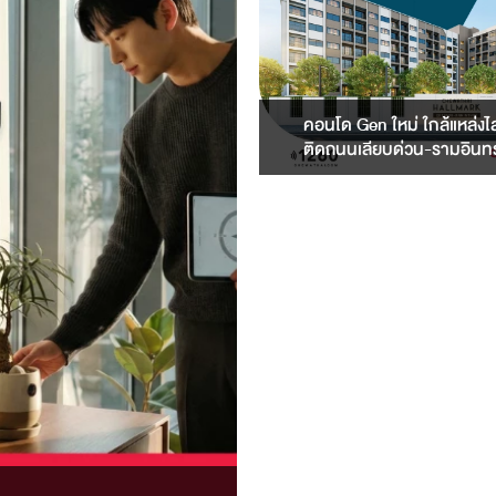
คอนโด Gen ใหม่ ใกล้แหล่งไ
ติดถนนเลียบด่วน-รามอินท