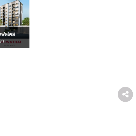
ลฟ์สไตล์
รา