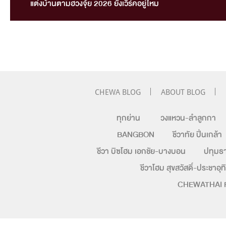
แต่งบ้านตามฮวงจุ้ย 2026 ยังเวิร์คอยู่ไหม
CHEWA BLOG
ABOUT BLOG
ทุกย่าน
วงแหวน-ลำลูกกา
BANGBON
ชีวาทัย ปิ่นเกล้า
ชีวา บิซโฮม เอกชัย-บางบอน
ปทุมธา
ชีวาโฮม สุขสวัสดิ์-ประชาอุท
CHEWATHAI 