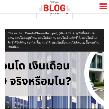
ทุกย่าน
TH
EN
,
,
,
,
,
Chewathai
CondoChewathai
pet
กู้ผ่อนคอนโด
กู้เงินซื้อคอนโด
HOME
,
,
,
,
คอน
คอนโดคนรุ่นใหม่
คอนโดติดbts
คอนโดเลี้ยงสัตว์ได้
คอนโดเลี้ยง
,
,
,
,
สัตว์ได้ใกล้ฉัน
คอนโดเลี้ยงแมวได้
คอนโดเลี้ยงแมวได้ติดbts
ซื้อคอนโด
CHEWA BLOG
เงินเดือน
ABOUT BLOG
HAPPENING
LIFESTYLE
HOW TO
COOL STUFF