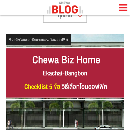
ทุกย่าน
TH
EN
,
ชีวาบิซโฮมเอกชัยบางบอน
โฮมออฟฟิศ
HOME
CHEWA BLOG
ABOUT BLOG
HAPPENING
LIFESTYLE
HOW TO
COOL STUFF