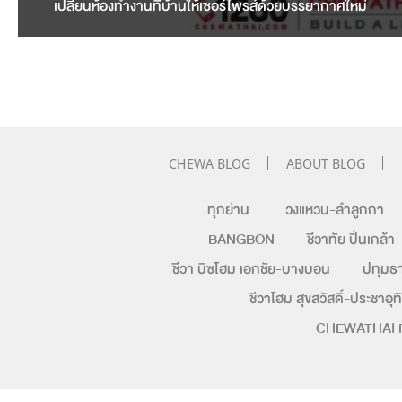
เปลี่ยนห้องทำงานที่บ้านให้เซอร์ไพรส์ด้วยบรรยากาศใหม่
CHEWA BLOG
ABOUT BLOG
ทุกย่าน
วงแหวน-ลำลูกกา
BANGBON
ชีวาทัย ปิ่นเกล้า
ชีวา บิซโฮม เอกชัย-บางบอน
ปทุมธา
ชีวาโฮม สุขสวัสดิ์-ประชาอุท
CHEWATHAI 