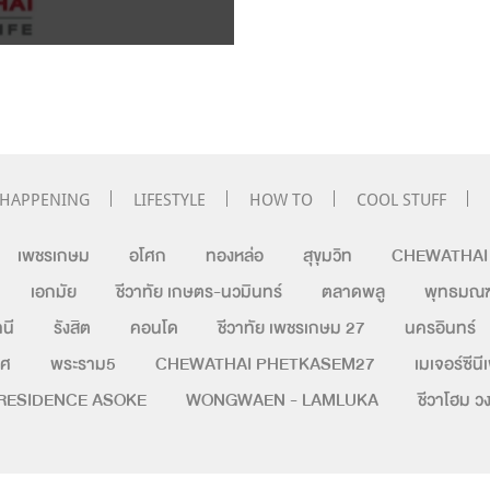
HAPPENING
LIFESTYLE
HOW TO
COOL STUFF
เพชรเกษม
อโศก
ทองหล่อ
สุขุมวิท
CHEWATHAI H
เอกมัย
ชีวาทัย เกษตร-นวมินทร์
ตลาดพลู
พุทธมณฑ
นี
รังสิต
คอนโด
ชีวาทัย เพชรเกษม 27
นครอินทร์
ิศ
พระราม5
CHEWATHAI PHETKASEM27
เมเจอร์ซีนี
RESIDENCE ASOKE
WONGWAEN - LAMLUKA
ชีวาโฮม 