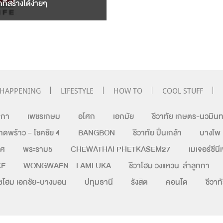
ี่สร้างได้ง่ายๆ
HAPPENING
LIFESTYLE
HOW TO
COOL STUFF
กกา
เพชรเกษม
อโศก
เอกมัย
ชีวาทัย เกษตร-นวมินท
ร้าว – โชคชัย 4
BANGBON
ชีวาทัย ปิ่นเกล้า
บางโพ
ิศ
พระราม5
CHEWATHAI PHETKASEM27
เมเจอร์ซีนี
KE
WONGWAEN - LAMLUKA
ชีวาโฮม วงแหวน-ลำลูกกา
บิซโฮม เอกชัย-บางบอน
ปทุมธานี
รังสิต
คอนโด
ชีวา