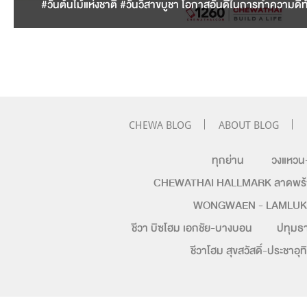
#วันต้นไม้แห่งชาติ #วันวิสาขบูชา โอกาสอันดีในการทำความดีท
CHEWA BLOG
ABOUT BLOG
ทุกย่าน
วงแหวน
CHEWATHAI HALLMARK ลาดพร้าว
WONGWAEN - LAMLU
ชีวา บิซโฮม เอกชัย-บางบอน
ปทุมธา
ชีวาโฮม สุขสวัสดิ์-ประชาอุท