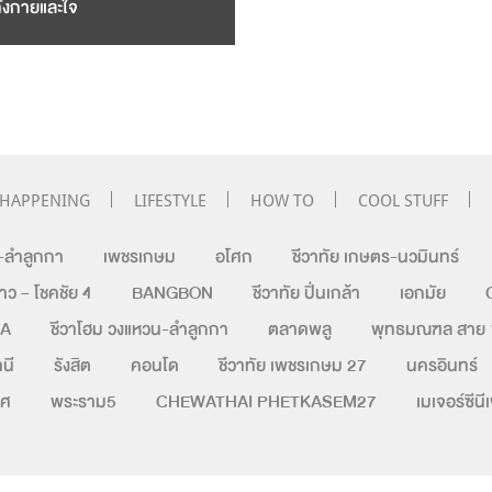
ั้งกายและใจ
HAPPENING
LIFESTYLE
HOW TO
COOL STUFF
-ลำลูกกา
เพชรเกษม
อโศก
ชีวาทัย เกษตร-นวมินทร์
 – โชคชัย 4
BANGBON
ชีวาทัย ปิ่นเกล้า
เอกมัย
KA
ชีวาโฮม วงแหวน-ลำลูกกา
ตลาดพลู
พุทธมณฑล สาย 
นี
รังสิต
คอนโด
ชีวาทัย เพชรเกษม 27
นครอินทร์
ิศ
พระราม5
CHEWATHAI PHETKASEM27
เมเจอร์ซีนี