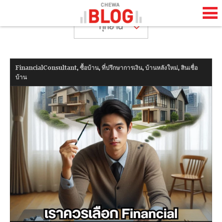
ทุกย่าน
TH
EN
,
,
,
,
FinancialConsultant
ซื้อบ้าน
ที่ปรึกษาการเงิน
บ้านหลังใหม่
สินเชื่อ
HOME
บ้าน
CHEWA BLOG
ABOUT BLOG
HAPPENING
LIFESTYLE
HOW TO
COOL STUFF