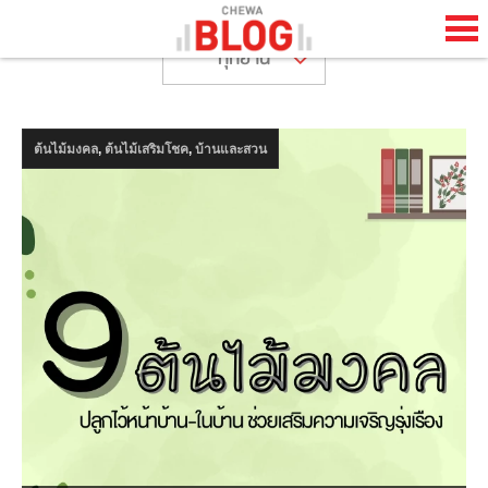
ทุกย่าน
TH
EN
,
,
ต้นไม้มงคล
ต้นไม้เสริมโชค
บ้านและสวน
HOME
CHEWA BLOG
ABOUT BLOG
HAPPENING
LIFESTYLE
HOW TO
COOL STUFF