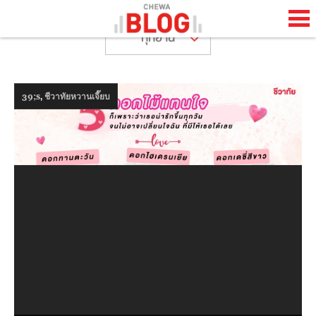
ทุกย่าน
TH
EN
,
39;s
ชีวาทัยหวานเจี๊ยบ
HOME
CHEWA BLOG
ABOUT BLOG
HAPPENING
LIFESTYLE
HOW TO
COOL STUFF