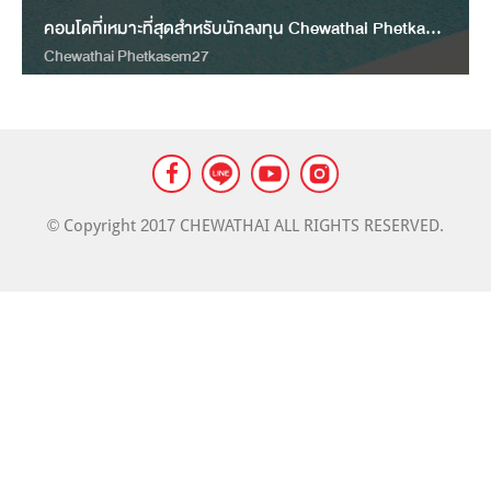
LANDMARK
คอนโดที่เหมาะที่สุดสำหรับนักลงทุน Chewathai Phetkasem27 ชีวาทัย เพชรเกษม 27
MASS TRANSIT NEWS
Chewathai Phetkasem27
© Copyright 2017 CHEWATHAI ALL RIGHTS RESERVED.