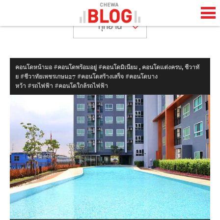
ทุกย่าน
TH
EN
,
,
คอนโดหน้ามอ #คอนโดพร้อมอยู่ #คอนโดมิเนียม
คอนโดแต่งครบ
ชีวาทั
HOME
ย #ชีวาทัยเพชรเกษม27 #คอนโดสร้างเสร็จ #คอนโดบาง
หว้า #รถไฟฟ้า #คอนโดใกล้รถไฟฟ้า
CHEWA BLOG
ABOUT BLOG
HAPPENING
LIFESTYLE
HOW TO
COOL STUFF