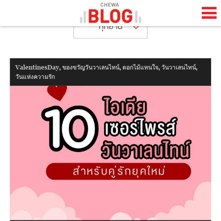
ทุกย่าน
TH
EN
,
,
,
,
ValentinesDay
ของขวัญวันวาเลนไทน์
ดอกไม้แทนใจ
วันวาเลนไทน์
HOME
วันแห่งความรัก
CHEWA BLOG
ABOUT BLOG
HAPPENING
LIFESTYLE
HOW TO
COOL STUFF