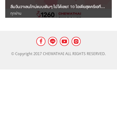
LANDMARK
ลืมวันวาเลนไทน์แบบเดิมๆ ไปได้เลย! 10 ไอเดียสุดครีเอทีฟที่จะทำให้วันแห่งความรักปีนี้พิเศษกว่าที่เคย
MASS TRANSIT NEWS
ทุกย่าน
© Copyright 2017 CHEWATHAI ALL RIGHTS RESERVED.