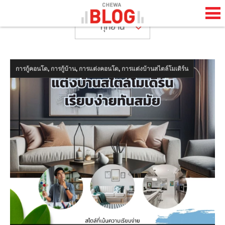
ทุกย่าน
TH
EN
,
,
,
การกู้คอนโด
การกู้บ้าน
การแต่งคอนโด
การแต่งบ้านสไตล์โมเดิร์น
HOME
CHEWA BLOG
ABOUT BLOG
HAPPENING
LIFESTYLE
HOW TO
COOL STUFF