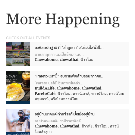
More Happening
CHECK OUT ALL EVENTS
ลงหลักปักฐาน ที่ “ลำลูกกา” สะท้อนไลฟ์สไตล์ที่เป็นคุณ บนทำเลเชื่อมต่อเมือง เพื่อคนอยากมีศักยภาพแห่งการอยู่อาศัย
ย่านลำลูกกา นับเป็นอีกย่านหนึ่งที่หลายๆ คนรู้จักมักคุ้นกันเป็นอย่างด
Chewahome
,
chewathai
,
ชีวาโฮม
“Pareto Café” จิบกาแฟเคล้าบรรยากาศอบอุ่นในบ้านหลังเล็ก
“Pareto Café” จิบกาแฟเคล้าบรรยากาศอบอุ่นในบ้านหลังเล็ก
BuildALife
,
Chewahome
,
Chewathai
,
ParetoCafé
,
ชีวาโฮม
,
ทาวน์เฮาส์
,
ทาวน์โฮม
,
ทาวน์โฮม
ปทุมธานี
,
พรีเมียมทาวน์โฮม
อยู่บ้านนะคนดี ทำอะไรแก้เบื่อเมื่ออยู่บ้าน
อยู่บ้านนะคนดี เรามีราคาดีๆจัดให้ เราเข้าใจว่าคุณเบื่อกับสถานการณ์แบบนี้ แต่วัน
Chewahome
,
Chewathai
,
ชีวาทัย
,
ชีวาโฮม
,
ทาวน์
โฮมลำลูกกา