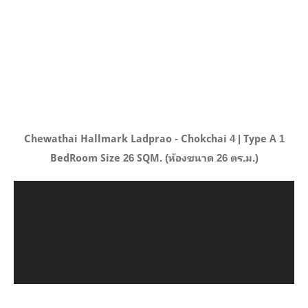
LANDMARK
MASS TRANSIT NEWS
Chewathai Hallmark Ladprao - Chokchai 4 | Type A 1
BedRoom Size 26 SQM. (ห้องขนาด 26 ตร.ม.)