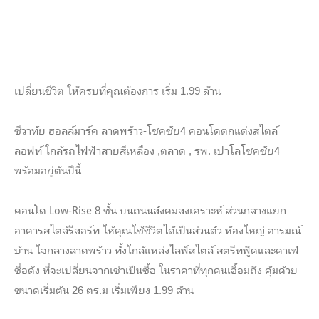
เปลี่ยนชีวิต ให้ครบที่คุณต้องการ เริ่ม 1.99 ล้าน
ชีวาทัย ฮอลล์มาร์ค ลาดพร้าว-โชคชัย4 คอนโดตกแต่งสไตล์
ลอฟท์ ใกล้รถไฟฟ้าสายสีเหลือง ,ตลาด , รพ. เปาโลโชคชัย4
พร้อมอยู่ต้นปีนี้
คอนโด Low-Rise 8 ชั้น บนถนนสังคมสงเคราะห์ ส่วนกลางแยก
อาคารสไตล์รีสอร์ท ให้คุณใช้ชีวิตได้เป็นส่วนตัว ห้องใหญ่ อารมณ์
บ้าน ใจกลางลาดพร้าว ทั้งใกล้แหล่งไลฟ์สไตล์ สตรีทฟู๊ดและคาเฟ่
ชื่อดัง ที่จะเปลี่ยนจากเช่าเป็นซื้อ ในราคาที่ทุกคนเอื้อมถึง คุ้มด้วย
ขนาดเริ่มต้น 26 ตร.ม เริ่มเพียง 1.99 ล้าน